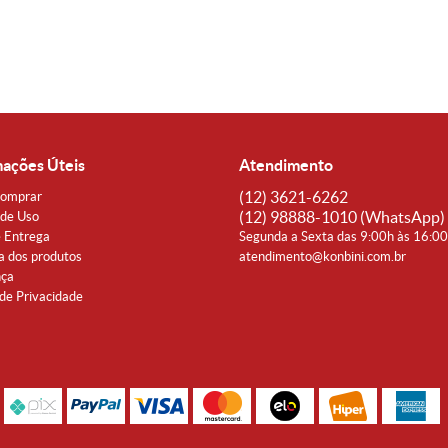
mações Úteis
Atendimento
(12)
3621-6262
omprar
(12)
98888-1010
(WhatsApp)
de Uso
e Entrega
Segunda a Sexta das 9:00h às 16:0
a dos produtos
atendimento@konbini.com.br
nça
 de Privacidade