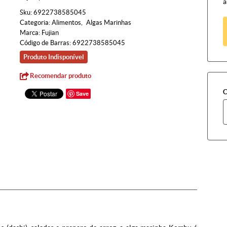
à
Sku:
6922738585045
Categoria:
Alimentos
Algas Marinhas
Marca:
Fujian
Código de Barras:
6922738585045
Produto Indisponível
Recomendar produto
C
Save