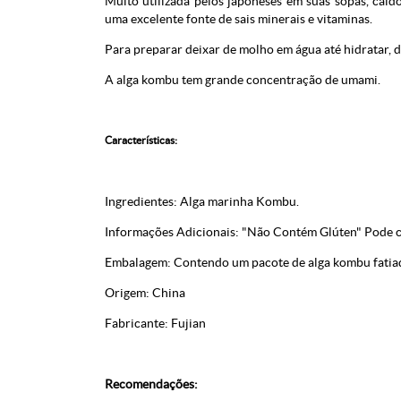
Muito utilizada pelos japoneses em suas sopas, cald
uma excelente fonte de sais minerais e vitaminas.
Para preparar deixar de molho em água até hidratar, d
A alga kombu tem grande concentração de umami.
Características:
Ingredientes: Alga marinha Kombu.
Informações Adicionais: "Não Contém Glúten" Pode co
Embalagem: Contendo um pacote de alga kombu fatia
Origem: China
Fabricante: Fujian
Recomendações: