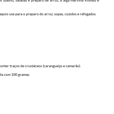
os (dashi), saladas e preparo de arroz, a alga marinha Kombu é
epois use para o preparo do arroz, sopas, cozidos e refogados.
nter traços de crustáceos (carangueijo e camarão).
da com 100 gramas.