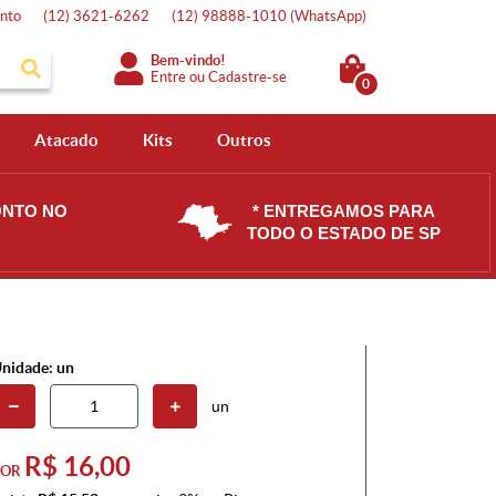
nto
(12)
3621-6262
(12)
98888-1010
(WhatsApp)
Bem-vindo!
Entre
ou
Cadastre-se
0
Atacado
Kits
Outros
ONTO NO
* ENTREGAMOS PARA
TODO O ESTADO DE SP
nidade: un
un
R$ 16,00
POR