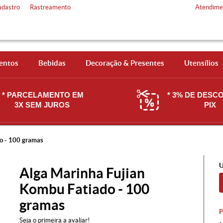
adastro
Rastreamento
Atendime
entos
Bebidas
Decoração & Presentes
Utensílios
* PARCELAMENTO EM
* 3% DE DESC
3X SEM JUROS
PIX
o - 100 gramas
U
Alga Marinha Fujian
Kombu Fatiado - 100
gramas
Seja o primeira a avaliar!