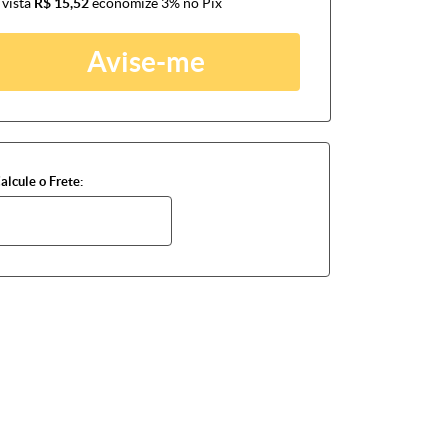
 vista
R$ 15,52
economize
3%
no Pix
Avise-me
alcule o Frete: