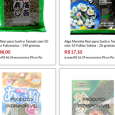
 Nori para Sushi e Temaki com 50
Alga Marinha Nori para Sushi e T
as Fukumatsu - 140 gramas
com 10 Folhas Sukina - 26 gramas
48,00
R$ 17,10
a
R$ 46,56
economize
3%
no Pix
à vista
R$ 16,59
economize
3%
no Pix