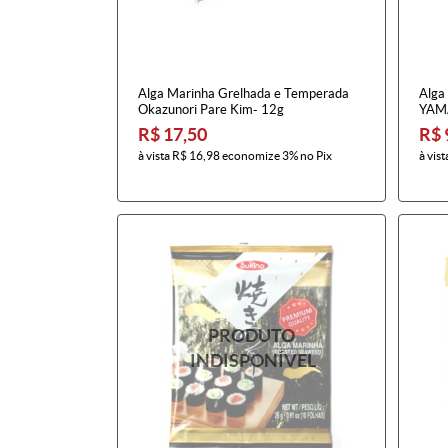
Alga Marinha Grelhada e Temperada
Alga
Okazunori Pare Kim- 12g
YAMA
R$ 17,50
R$ 
à vista
R$ 16,98
economize
3%
no Pix
à vist