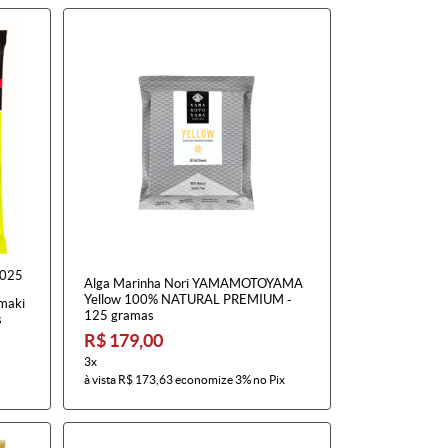
2025
Alga Marinha Nori YAMAMOTOYAMA
Yellow 100% NATURAL PREMIUM -
emaki
125 gramas
s
R$ 179,00
3x
à vista
R$ 173,63
economize
3%
no Pix