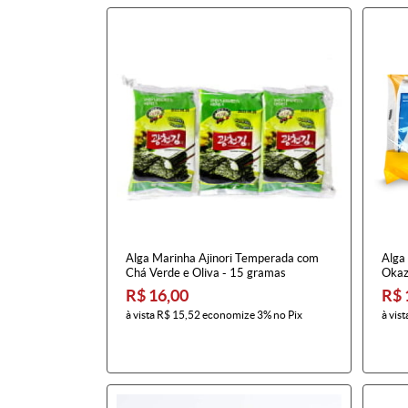
Alga Marinha Ajinori Temperada com
Alga
Chá Verde e Oliva - 15 gramas
Okaz
R$ 16,00
R$ 
à vista
R$ 15,52
economize
3%
no Pix
à vist