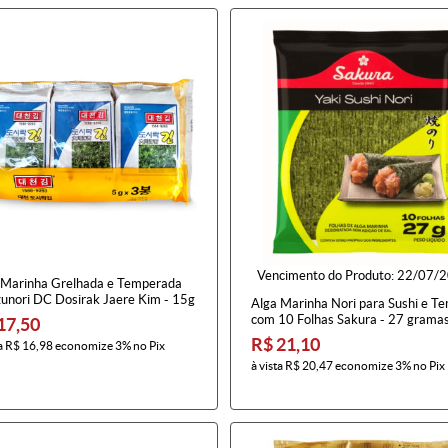
Vencimento do Produto:
22/07/
 Marinha Grelhada e Temperada
unori DC Dosirak Jaere Kim - 15g
Alga Marinha Nori para Sushi e T
com 10 Folhas Sakura - 27 grama
17,50
R$ 21,10
a
R$ 16,98
economize
3%
no Pix
à vista
R$ 20,47
economize
3%
no Pix