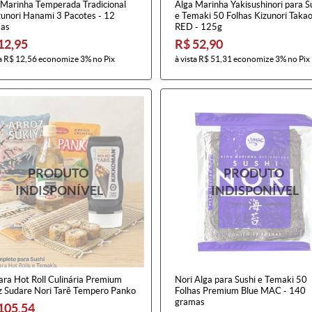
 Marinha Temperada Tradicional
Alga Marinha Yakisushinori para S
unori Hanami 3 Pacotes - 12
e Temaki 50 Folhas Kizunori Taka
as
RED - 125g
12,95
R$ 52,90
a
R$ 12,56
economize
3%
no Pix
à vista
R$ 51,31
economize
3%
no Pix
ara Hot Roll Culinária Premium
Nori Alga para Sushi e Temaki 50
z Sudare Nori Tarê Tempero Panko
Folhas Premium Blue MAC - 140
gramas
105,54