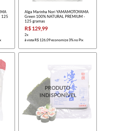
YAMA
Alga Marinha Nori YAMAMOTOYAMA
 125
Green 100% NATURAL PREMIUM -
125 gramas
R$ 129,99
2x
x
à vista
R$ 126,09
economize
3%
no Pix