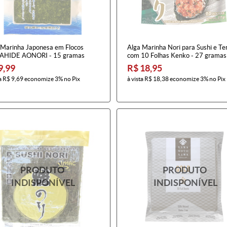
 Marinha Japonesa em Flocos
Alga Marinha Nori para Sushi e T
HIDE AONORI - 15 gramas
com 10 Folhas Kenko - 27 gramas
9,99
R$ 18,95
a
R$ 9,69
economize
3%
no Pix
à vista
R$ 18,38
economize
3%
no Pix