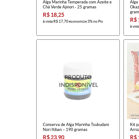
Alga Marinha Temperada com Azeite e
Alga
Chá Verde Ajinori - 25 gramas
Okaz
gram
R$ 18,25
R$ 
à vista
R$ 17,70
economize
3%
no Pix
à vist
Conserva de Alga Marinha Tsukudani
Kit p
Nori Itiban – 190 gramas
Arro
R$ 23,90
R$ 