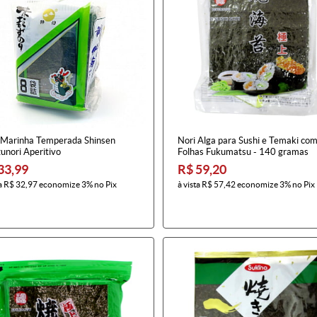
 Marinha Temperada Shinsen
Nori Alga para Sushi e Temaki co
unori Aperitivo
Folhas Fukumatsu - 140 gramas
33,99
R$ 59,20
a
R$ 32,97
economize
3%
no Pix
à vista
R$ 57,42
economize
3%
no Pix