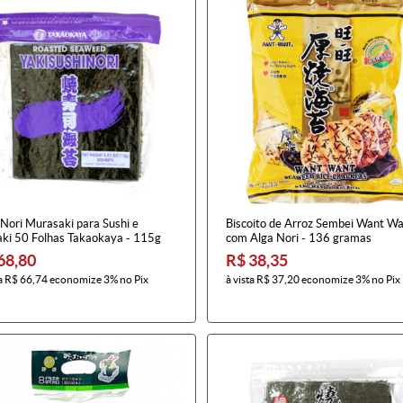
 Nori Murasaki para Sushi e
Biscoito de Arroz Sembei Want W
ki 50 Folhas Takaokaya - 115g
com Alga Nori - 136 gramas
68,80
R$ 38,35
a
R$ 66,74
economize
3%
no Pix
à vista
R$ 37,20
economize
3%
no Pix