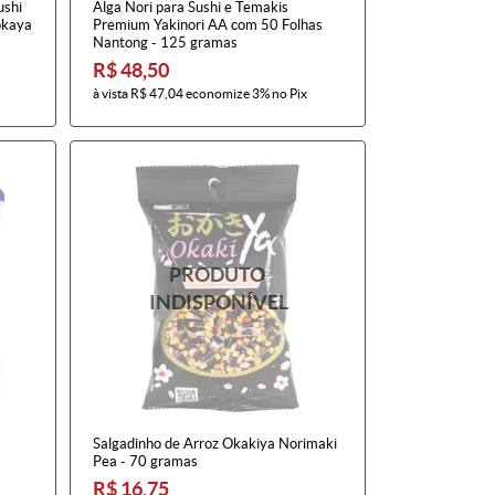
ushi
Alga Nori para Sushi e Temakis
okaya
Premium Yakinori AA com 50 Folhas
Nantong - 125 gramas
R$ 48,50
à vista
R$ 47,04
economize
3%
no Pix
Salgadinho de Arroz Okakiya Norimaki
Pea - 70 gramas
R$ 16,75