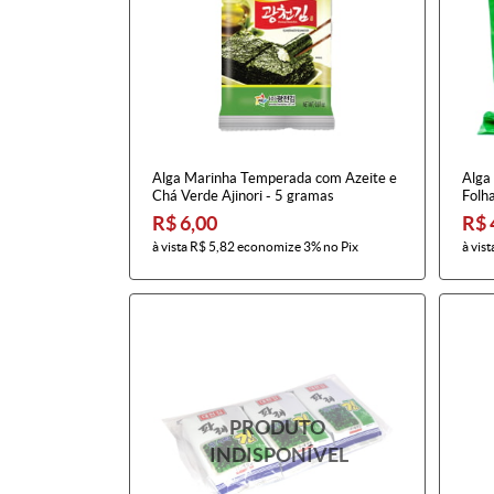
Alga Marinha Temperada com Azeite e
Alga
Chá Verde Ajinori - 5 gramas
Folh
R$ 6,00
R$ 
à vista
R$ 5,82
economize
3%
no Pix
à vist