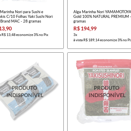
Marinha Nori para Sushi e
Alga Marinha Nori YAMAMOTO
kis C/10 Folhas Yaki Sushi Nori
Gold 100% NATURAL PREMIUM -
 Brand MAC - 28 gramas
gramas
13,90
R$ 194,99
a
R$ 13,48
economize
3%
no Pix
3x
à vista
R$ 189,14
economize
3%
no Pi