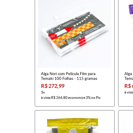
Alga Nori com Película Film para
Alga
Temaki 100 Folhas - 115 gramas
Tema
R$ 272,99
R$ 
3x
à vist
à vista
R$ 264,80
economize
3%
no Pix