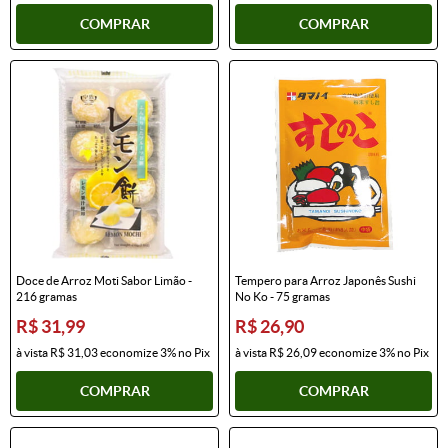
COMPRAR
COMPRAR
Doce de Arroz Moti Sabor Limão -
Tempero para Arroz Japonês Sushi
216 gramas
No Ko - 75 gramas
R$ 31,99
R$ 26,90
à vista
R$ 31,03
economize
3%
no Pix
à vista
R$ 26,09
economize
3%
no Pix
COMPRAR
COMPRAR