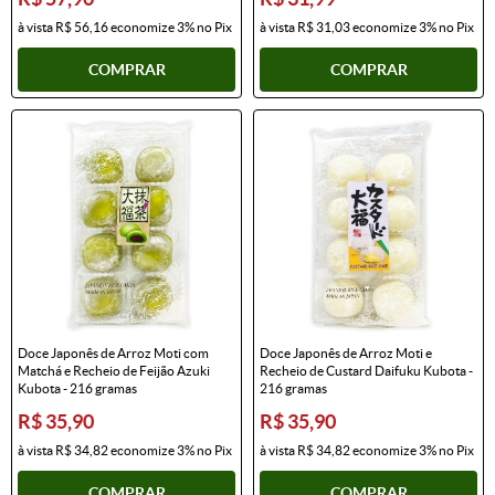
à vista
R$ 56,16
economize
3%
no Pix
à vista
R$ 31,03
economize
3%
no Pix
COMPRAR
COMPRAR
Doce Japonês de Arroz Moti com
Doce Japonês de Arroz Moti e
Matchá e Recheio de Feijão Azuki
Recheio de Custard Daifuku Kubota -
Kubota - 216 gramas
216 gramas
R$ 35,90
R$ 35,90
à vista
R$ 34,82
economize
3%
no Pix
à vista
R$ 34,82
economize
3%
no Pix
COMPRAR
COMPRAR