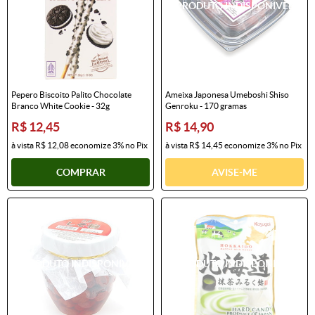
Pepero Biscoito Palito Chocolate
Ameixa Japonesa Umeboshi Shiso
Branco White Cookie - 32g
Genroku - 170 gramas
R$ 12,45
R$ 14,90
à vista
R$ 12,08
economize
3%
no Pix
à vista
R$ 14,45
economize
3%
no Pix
COMPRAR
AVISE-ME