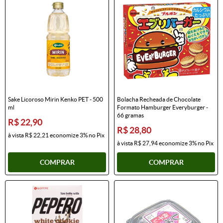
Sake Licoroso Mirin Kenko PET - 500
Bolacha Recheada de Chocolate
ml
Formato Hamburger Everyburger -
66 gramas
R$ 22,90
R$ 28,80
à vista
R$ 22,21
economize
3%
no Pix
à vista
R$ 27,94
economize
3%
no Pix
COMPRAR
COMPRAR