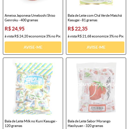
Ameixa Japonesa Umeboshi Shiso
Bala de Leite com Chá Verde Matchá
Genroku - 400 gramas
Kasugai - 81 gramas
R$ 24,95
R$ 22,35
à vista
R$ 24,20
economize
3%
no Pix
à vista
R$ 21,68
economize
3%
no Pix
AVISE-ME
AVISE-ME
Bala de Leite Milk no Kuni Kasugai -
Bala de Leite Sabor Morango
120 gramas
Haoliyuan - 320 gramas