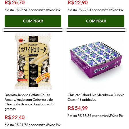
R$ 26,70
R$ 22,90
à vista
R$ 25,90
economize
3%
no Pix
à vista
R$ 22,21
economize
3%
no Pix
COMPRAR
COMPRAR
Biscoito Japones White Rollita
Chiclete Sabor Uva Marukawa Bubble
Amanteigado com Cobertura de
Gum - 48 unidades
Chocolate Branco Bourbon – 98
R$ 54,99
gramas
à vista
R$ 53,34
economize
3%
no Pix
R$ 22,40
à vista
R$ 21,73
economize
3%
no Pix