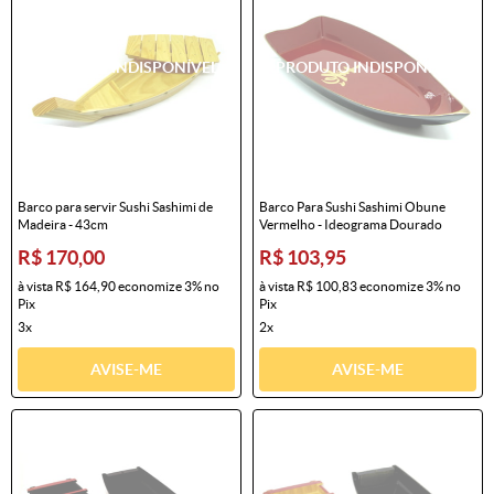
Barco para servir Sushi Sashimi de
Barco Para Sushi Sashimi Obune
Madeira - 43cm
Vermelho - Ideograma Dourado
R$ 170,00
R$ 103,95
à vista
R$ 164,90
economize
3%
no
à vista
R$ 100,83
economize
3%
no
Pix
Pix
3x
2x
AVISE-ME
AVISE-ME