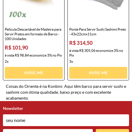
Película Descartável de Madeira para
Ponte Para Servir Sushi Sashimi Preto
Servir Pratos em formato de Barco -
- 43x22cmx11cm
100 Unidades
R$ 314,50
R$ 101,90
à vista
R$ 305,06
economize
3%
no
à vista
R$ 98,84
economize
3%
no Pix
Pix
2x
3x
AVISE-ME
AVISE-ME
Coisas do Oriente é na Konbini. Aqui têm barco para servir sushi e
sashimi com ótima qualidade, baixo preço e com excelente
acabamento.
Newsletter