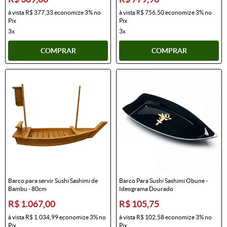
à vista
R$ 377,33
economize
3%
no
à vista
R$ 756,50
economize
3%
no
Pix
Pix
3x
3x
COMPRAR
COMPRAR
Barco para servir Sushi Sashimi de
Barco Para Sushi Sashimi Obune -
Bambu - 80cm
Ideograma Dourado
R$ 1.067,00
R$ 105,75
à vista
R$ 1.034,99
economize
3%
no
à vista
R$ 102,58
economize
3%
no
Pix
Pix