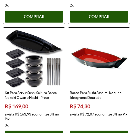
3x
2x
COMPRAR
COMPRAR
Kit Para Servir Sushi Sakura Barca
Barco Para Sushi Sashimi Kobune -
Nozoki Owan e Hashi - Preto
Ideograma Dourado
R$ 169,00
R$ 74,30
à vista
R$ 163,93
economize
3%
no
à vista
R$ 72,07
economize
3%
no Pix
Pix
3x