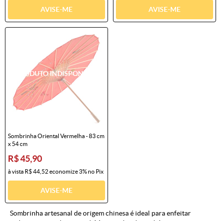
AVISE-ME
AVISE-ME
Sombrinha Oriental Vermelha - 83 cm
x 54 cm
R$ 45,90
à vista
R$ 44,52
economize
3%
no Pix
AVISE-ME
Sombrinha artesanal de origem chinesa é ideal para enfeitar