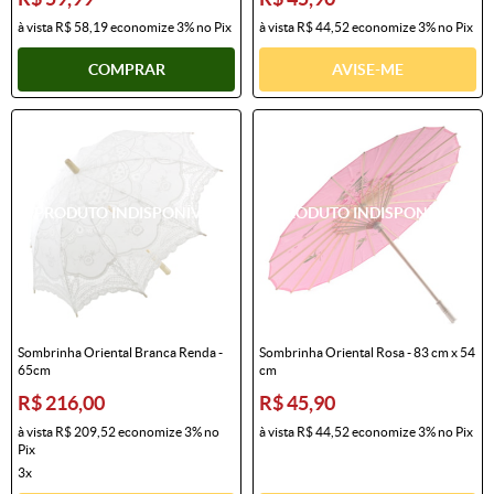
à vista
R$ 58,19
economize
3%
no Pix
à vista
R$ 44,52
economize
3%
no Pix
COMPRAR
AVISE-ME
Sombrinha Oriental Branca Renda -
Sombrinha Oriental Rosa - 83 cm x 54
65cm
cm
R$ 216,00
R$ 45,90
à vista
R$ 209,52
economize
3%
no
à vista
R$ 44,52
economize
3%
no Pix
Pix
3x