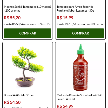
Incenso Senkô Tamamoko (10 maços)
Tempero para Arroz Japonês
- 200 gramas
Furikake Sabor Legumes - 30g
R$ 55,20
R$ 15,99
à vista
R$ 53,54
economize
3%
no Pix
à vista
R$ 15,51
economize
3%
no Pix
COMPRAR
COMPRAR
Bonsai Artificial - 30 cm
Molho de Pimenta Sriracha Hot Chili
Sauce - 435 mL
R$ 54,50
R$ 54,99