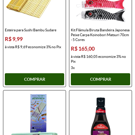
Esteira para Sushi Bambu Sudare
Kit Flâmula Biruta Bandeira Japonesa
Peixe Carpa Koinobori Matsuri 70cm
R$ 9,99
- 5 Cores
à vista
R$ 9,69
economize
3%
no Pix
R$ 165,00
à vista
R$ 160,05
economize
3%
no
Pix
3x
COMPRAR
COMPRAR