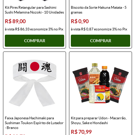
Kit Pires Retangular para Sashimi
Biscoito da Sorte Hakuna Matata - 5
Sushi Melamina Nozoki - 10 Unidades
gramas
R$ 89,00
R$ 0,90
à vista
R$ 86,33
economize
3%
no Pix
à vista
R$ 0,87
economize
3%
no Pix
COMPRAR
COMPRAR
Faixa Japonesa Hachimaki para
Kit para preparar Udon - Macarrão,
Sushiman Toukon Espírito de Lutador
Shoyu, Sake e Hondashi
- Branco
R$ 70,99