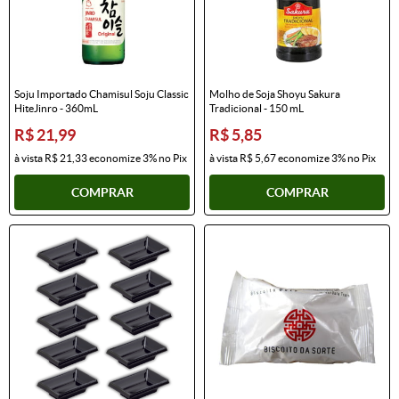
Soju Importado Chamisul Soju Classic
Molho de Soja Shoyu Sakura
HiteJinro - 360mL
Tradicional - 150 mL
R$ 21,99
R$ 5,85
à vista
R$ 21,33
economize
3%
no Pix
à vista
R$ 5,67
economize
3%
no Pix
COMPRAR
COMPRAR