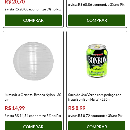
R$ 20,70
à vista
R$ 68,86
economize
3%
no Pix
à vista
R$ 20,08
economize
3%
no Pix
COMPRAR
COMPRAR
Luminária Oriental Branca Nylon - 30
Suco de Uva Verde com pedaços da
cm
fruta Bon Bon Haitai - 235ml
R$ 14,99
R$ 8,99
à vista
R$ 14,54
economize
3%
no Pix
à vista
R$ 8,72
economize
3%
no Pix
COMPRAR
COMPRAR