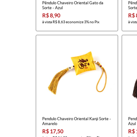
Pêndulo Chaveiro Oriental Gato da
Pênd
Sorte - Azul
Sorte
R$ 8,90
R$ 
à vista
R$ 8,63
economize
3%
no Pix
à vist
Pendulo Chaveiro Oriental Kanji Sorte -
Pendu
Amarelo
Azul
R$ 17,50
R$ 