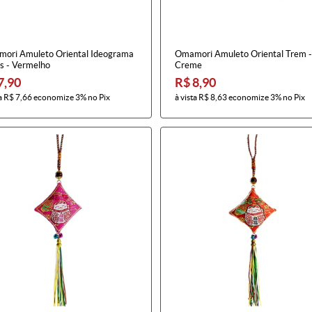
ori Amuleto Oriental Ideograma
Omamori Amuleto Oriental Trem -
is - Vermelho
Creme
7,90
R$ 8,90
a
R$ 7,66
economize
3%
no Pix
à vista
R$ 8,63
economize
3%
no Pix