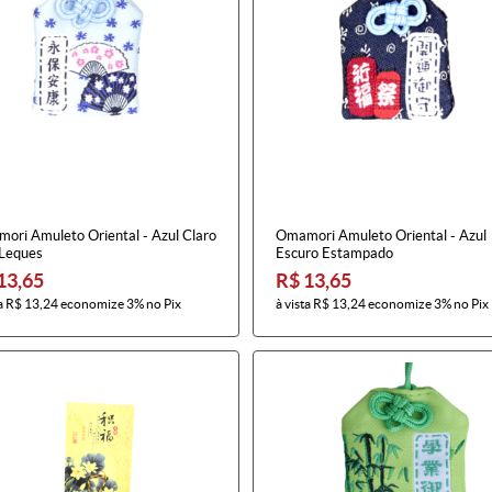
ori Amuleto Oriental - Azul Claro
Omamori Amuleto Oriental - Azul
Leques
Escuro Estampado
13,65
R$ 13,65
a
R$ 13,24
economize
3%
no Pix
à vista
R$ 13,24
economize
3%
no Pix