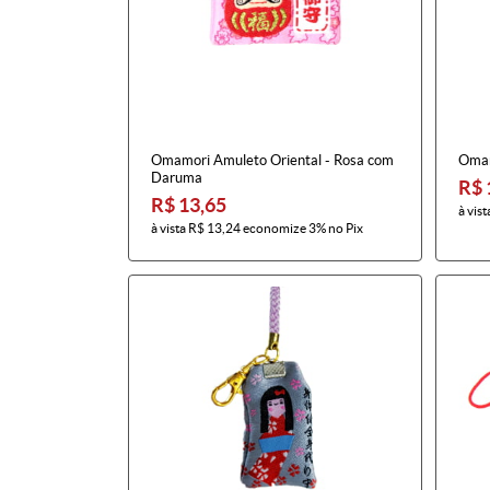
Omamori Amuleto Oriental - Rosa com
Omam
Daruma
R$ 
R$ 13,65
à vist
à vista
R$ 13,24
economize
3%
no Pix