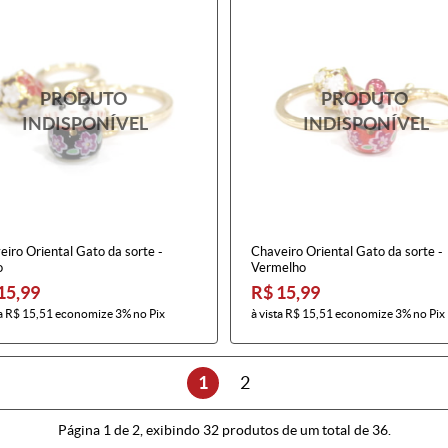
iro Oriental Gato da sorte -
Chaveiro Oriental Gato da sorte -
o
Vermelho
15,99
R$ 15,99
a
R$ 15,51
economize
3%
no Pix
à vista
R$ 15,51
economize
3%
no Pix
1
2
Página 1 de 2, exibindo 32 produtos de um total de 36.