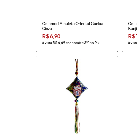
Omamori Amuleto Oriental Gueixa -
Omam
Cinza
Kanj
R$ 6,90
R$ 
à vista
R$ 6,69
economize
3%
no Pix
à vist