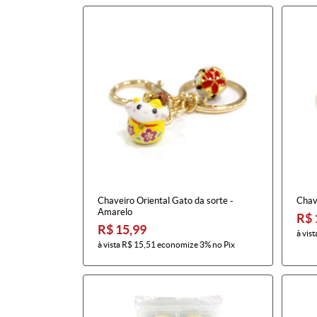
Chaveiro Oriental Gato da sorte -
Chave
Amarelo
R$ 
R$ 15,99
à vist
à vista
R$ 15,51
economize
3%
no Pix