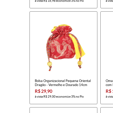
à vista
R$ 16,98
economize
3%
no Pix
à vist
Bolsa Organizacional Pequena Oriental
Omam
Dragão - Vermelho e Dourado 14cm
com 
R$ 29,90
R$ 
à vista
R$ 29,00
economize
3%
no Pix
à vist