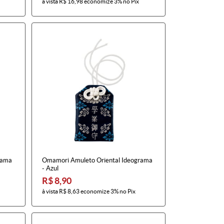
à vista
R$ 16,98
economize
3%
no Pix
rama
Omamori Amuleto Oriental Ideograma
- Azul
R$ 8,90
à vista
R$ 8,63
economize
3%
no Pix