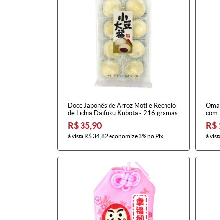
Doce Japonês de Arroz Moti e Recheio
Omam
de Lichia Daifuku Kubota - 216 gramas
com 
R$ 35,90
R$ 
à vista
R$ 34,82
economize
3%
no Pix
à vist