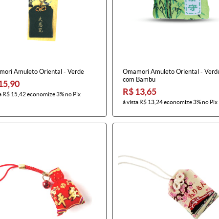
ori Amuleto Oriental - Verde
Omamori Amuleto Oriental - Verd
com Bambu
15,90
R$ 13,65
a
R$ 15,42
economize
3%
no Pix
à vista
R$ 13,24
economize
3%
no Pix