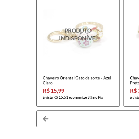
Chaveiro Oriental Gato da sorte - Azul
Chave
Claro
Pret
R$ 15,99
R$ 
à vista
R$ 15,51
economize
3%
no Pix
à vist