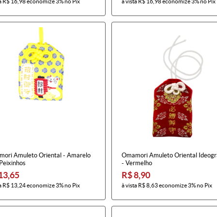
a
R$ 16,98
economize
3%
no Pix
à vista
R$ 16,98
economize
3%
no Pix
ori Amuleto Oriental - Amarelo
Omamori Amuleto Oriental Ideog
Peixinhos
- Vermelho
13,65
R$ 8,90
a
R$ 13,24
economize
3%
no Pix
à vista
R$ 8,63
economize
3%
no Pix