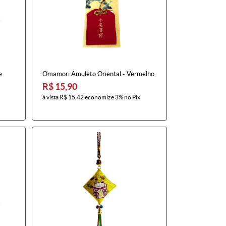
e
Omamori Amuleto Oriental - Vermelho
R$ 15,90
à vista
R$ 15,42
economize
3%
no Pix