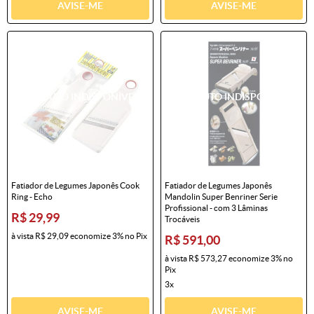
AVISE-ME
AVISE-ME
Fatiador de Legumes Japonês Cook
Fatiador de Legumes Japonês
Ring - Echo
Mandolin Super Benriner Serie
Profissional - com 3 Lâminas
R$ 29,99
Trocáveis
à vista
R$ 29,09
economize
3%
no Pix
R$ 591,00
à vista
R$ 573,27
economize
3%
no
Pix
3x
AVISE-ME
AVISE-ME