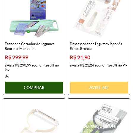
Fatiador e Cortador de Legumes
Descascador de Legumes Japonês
Benriner Mandolin
Echo - Branco
R$ 299,99
R$ 21,90
à vista
R$ 290,99
economize
3%
no
à vista
R$ 21,24
economize
3%
no Pix
Pix
3x
COMPRAR
AVISE-ME