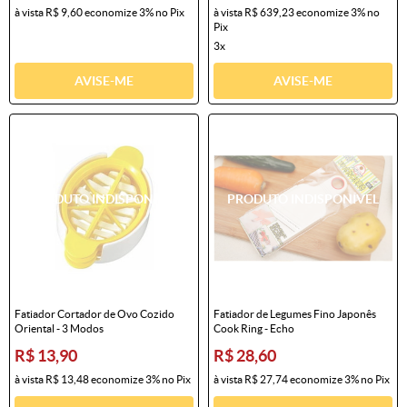
à vista
R$ 9,60
economize
3%
no Pix
à vista
R$ 639,23
economize
3%
no
Pix
3x
AVISE-ME
AVISE-ME
Fatiador Cortador de Ovo Cozido
Fatiador de Legumes Fino Japonês
Oriental - 3 Modos
Cook Ring - Echo
R$ 13,90
R$ 28,60
à vista
R$ 13,48
economize
3%
no Pix
à vista
R$ 27,74
economize
3%
no Pix