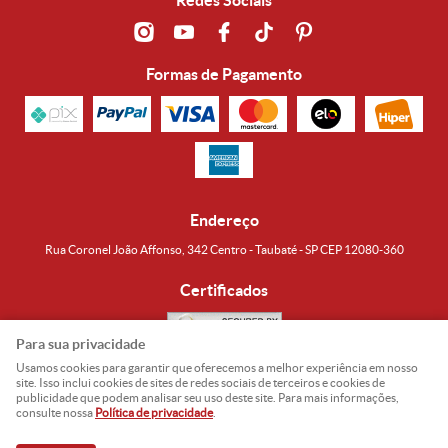
Redes Sociais
Formas de Pagamento
Endereço
Rua Coronel João Affonso, 342 Centro - Taubaté - SP CEP 12080-360
Certificados
Para sua privacidade
Usamos cookies para garantir que oferecemos a melhor experiência em nosso
Noguti & Amaral Produtos Orientais LTDA
CNPJ: 15.427.609/0001-19
site. Isso inclui cookies de sites de redes sociais de terceiros e cookies de
publicidade que podem analisar seu uso deste site. Para mais informações,
Formas de Envio
consulte nossa
Política de privacidade
.