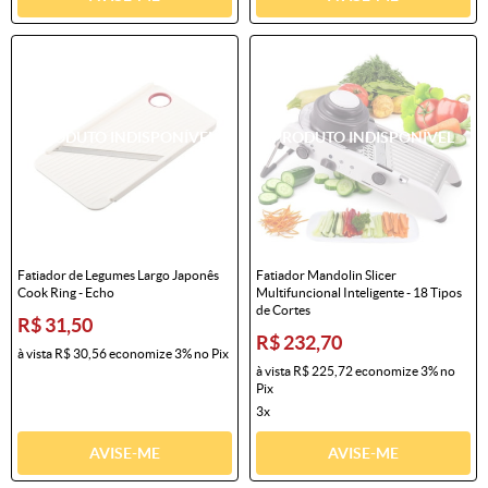
Fatiador de Legumes Largo Japonês
Fatiador Mandolin Slicer
Cook Ring - Echo
Multifuncional Inteligente - 18 Tipos
de Cortes
R$ 31,50
R$ 232,70
à vista
R$ 30,56
economize
3%
no Pix
à vista
R$ 225,72
economize
3%
no
Pix
3x
AVISE-ME
AVISE-ME