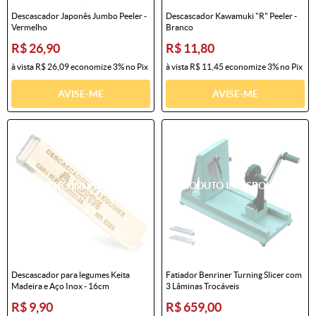
Descascador Japonês Jumbo Peeler -
Descascador Kawamuki "R" Peeler -
Vermelho
Branco
R$ 26,90
R$ 11,80
à vista
R$ 26,09
economize
3%
no Pix
à vista
R$ 11,45
economize
3%
no Pix
AVISE-ME
AVISE-ME
Descascador para legumes Keita
Fatiador Benriner Turning Slicer com
Madeira e Aço Inox - 16cm
3 Lâminas Trocáveis
R$ 9,90
R$ 659,00