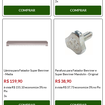
2x
COMPRAR
COMPRAR
Lâmina para Fatiador Super Benriner
Parafuso para Fatiador Benriner e
- Media
Super Benriner Mandolin - Original
R$ 159,90
R$ 38,90
à vista
R$ 155,10
economize
3%
no
à vista
R$ 37,73
economize
3%
no Pix
Pix
3x
COMPRAR
COMPRAR