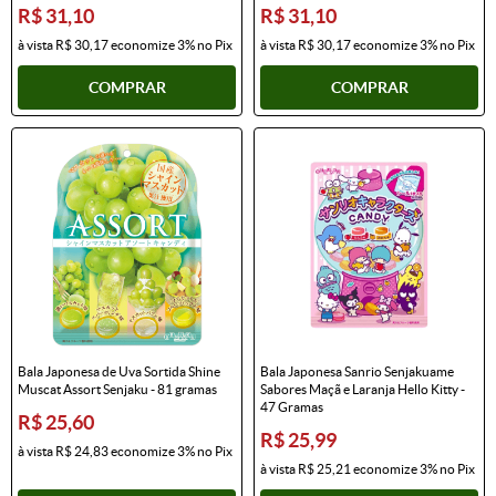
R$ 31,10
R$ 31,10
à vista
R$ 30,17
economize
3%
no Pix
à vista
R$ 30,17
economize
3%
no Pix
COMPRAR
COMPRAR
Bala Japonesa de Uva Sortida Shine
Bala Japonesa Sanrio Senjakuame
Muscat Assort Senjaku - 81 gramas
Sabores Maçã e Laranja Hello Kitty -
47 Gramas
R$ 25,60
R$ 25,99
à vista
R$ 24,83
economize
3%
no Pix
à vista
R$ 25,21
economize
3%
no Pix