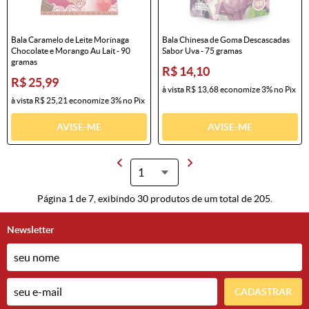
Bala Caramelo de Leite Morinaga
Bala Chinesa de Goma Descascadas
Chocolate e Morango Au Lait - 90
Sabor Uva - 75 gramas
gramas
R$ 14,10
R$ 25,99
à vista
R$ 13,68
economize
3%
no Pix
à vista
R$ 25,21
economize
3%
no Pix
AVISE-ME
AVISE-ME
Página 1 de 7, exibindo 30 produtos de um total de 205.
Newsletter
CADASTRAR