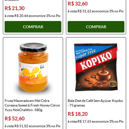
R$ 32,60
R$ 21,30
à vista
R$ 31,62
economize
3%
no Pix
à vista
R$ 20,66
economize
3%
no Pix
COMPRAR
COMPRAR
Fruta Macerada em Mel Cidra
Bala Diet de Café Sem Açúcar Kopiko
Coreana Sweet & Fresh Honey Citron
- 75 gramas
Yuzu NokChaWon -580g
R$ 18,20
R$ 52,60
à vista
R$ 17,65
economize
3%
no Pix
à vista
R$ 51,02
economize
3%
no Pix