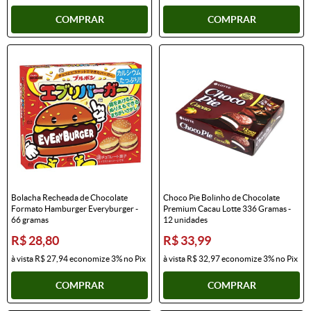
COMPRAR
COMPRAR
Bolacha Recheada de Chocolate
Choco Pie Bolinho de Chocolate
Formato Hamburger Everyburger -
Premium Cacau Lotte 336 Gramas -
66 gramas
12 unidades
R$ 28,80
R$ 33,99
à vista
R$ 27,94
economize
3%
no Pix
à vista
R$ 32,97
economize
3%
no Pix
COMPRAR
COMPRAR