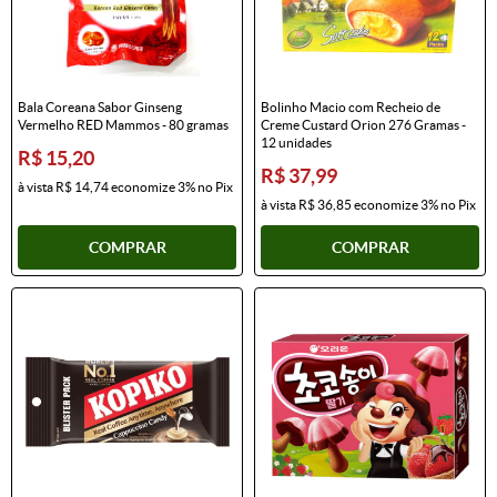
Bala Coreana Sabor Ginseng
Bolinho Macio com Recheio de
Vermelho RED Mammos - 80 gramas
Creme Custard Orion 276 Gramas -
12 unidades
R$ 15,20
R$ 37,99
à vista
R$ 14,74
economize
3%
no Pix
à vista
R$ 36,85
economize
3%
no Pix
COMPRAR
COMPRAR