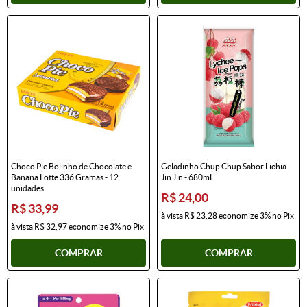
Choco Pie Bolinho de Chocolate e
Geladinho Chup Chup Sabor Lichia
Banana Lotte 336 Gramas - 12
Jin Jin - 680mL
unidades
R$ 24,00
R$ 33,99
à vista
R$ 23,28
economize
3%
no Pix
à vista
R$ 32,97
economize
3%
no Pix
COMPRAR
COMPRAR