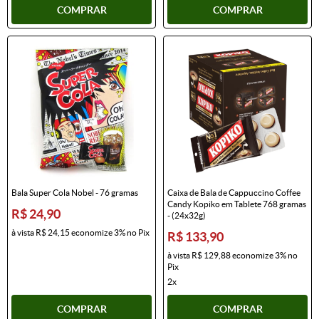
COMPRAR
COMPRAR
Bala Super Cola Nobel - 76 gramas
Caixa de Bala de Cappuccino Coffee
Candy Kopiko em Tablete 768 gramas
R$ 24,90
- (24x32g)
à vista
R$ 24,15
economize
3%
no Pix
R$ 133,90
à vista
R$ 129,88
economize
3%
no
Pix
2x
COMPRAR
COMPRAR