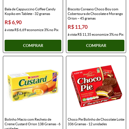
Bala de Cappuccino Coffee Candy
Biscoito Coreano Choco Boy com
Kopiko em Tablete - 32 gramas
Cobertoura de Chocolate e Morango
Orion – 45 gramas
R$ 6,90
R$ 11,70
à vista
R$ 6,69
economize
3%
no Pix
à vista
R$ 11,35
economize
3%
no Pix
COMPRAR
COMPRAR
Bolinho Macio com Recheio de
Choco Pie Bolinho de Chocolate Lotte
Creme Custard Orion 138 Gramas - 6
336 Gramas - 12 unidades
unidades