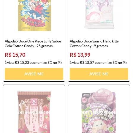
Algodão Doce One Piece Luffy Sabor
Algodão Doce Sanrio Hello kitty
Cola Cotton Candy - 25 gramas
Cotton Candy - 9 gramas
R$ 15,70
R$ 13,99
à vista
R$ 15,23
economize
3%
no Pix
à vista
R$ 13,57
economize
3%
no Pix
AVISE-ME
AVISE-ME