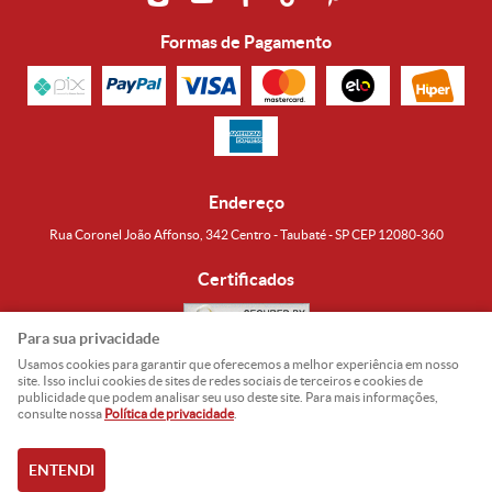
Formas de Pagamento
Endereço
Rua Coronel João Affonso, 342 Centro - Taubaté - SP CEP 12080-360
Certificados
Para sua privacidade
Usamos cookies para garantir que oferecemos a melhor experiência em nosso
Noguti & Amaral Produtos Orientais LTDA
CNPJ: 15.427.609/0001-19
site. Isso inclui cookies de sites de redes sociais de terceiros e cookies de
publicidade que podem analisar seu uso deste site. Para mais informações,
Formas de Envio
consulte nossa
Política de privacidade
.
ENTENDI