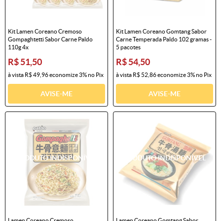
Kit Lamen Coreano Cremoso
Kit Lamen Coreano Gomtang Sabor
Gompaghtetti Sabor Carne Paldo
Carne Temperada Paldo 102 gramas -
110g 4x
5 pacotes
R$ 51,50
R$ 54,50
à vista
R$ 49,96
economize
3%
no Pix
à vista
R$ 52,86
economize
3%
no Pix
AVISE-ME
AVISE-ME
Lamen Coreano Cremoso
Lamen Coreano Gomtang Sabor