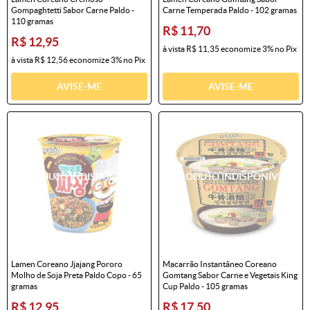
Gompaghtetti Sabor Carne Paldo -
Carne Temperada Paldo - 102 gramas
110 gramas
R$ 11,70
R$ 12,95
à vista
R$ 11,35
economize
3%
no Pix
à vista
R$ 12,56
economize
3%
no Pix
AVISE-ME
AVISE-ME
Lamen Coreano Jjajang Pororo
Macarrão Instantâneo Coreano
Molho de Soja Preta Paldo Copo - 65
Gomtang Sabor Carne e Vegetais King
gramas
Cup Paldo - 105 gramas
R$ 12,95
R$ 17,50