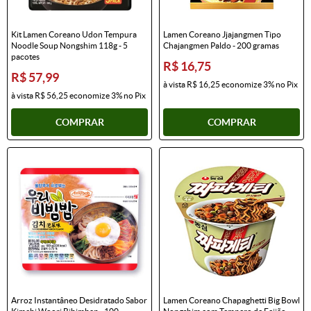
Kit Lamen Coreano Udon Tempura
Lamen Coreano Jjajangmen Tipo
Noodle Soup Nongshim 118g - 5
Chajangmen Paldo - 200 gramas
pacotes
R$ 16,75
R$ 57,99
à vista
R$ 16,25
economize
3%
no Pix
à vista
R$ 56,25
economize
3%
no Pix
COMPRAR
COMPRAR
Arroz Instantâneo Desidratado Sabor
Lamen Coreano Chapaghetti Big Bowl