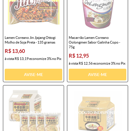
Lamen Coreano Jin Jjajang Ottogi
Macarrão Lamen Coreano
Molho de Soja Preta - 135 gramas
Oolongmen Sabor Galinha Copo -
75g
R$ 13,60
R$ 12,95
à vista
R$ 13,19
economize
3%
no Pix
à vista
R$ 12,56
economize
3%
no Pix
AVISE-ME
AVISE-ME