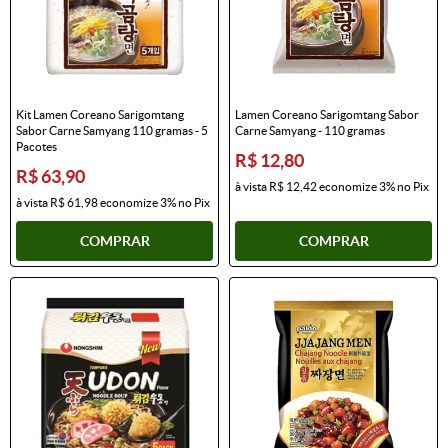
Kit Lamen Coreano Sarigomtang
Lamen Coreano Sarigomtang Sabor
Sabor Carne Samyang 110 gramas - 5
Carne Samyang - 110 gramas
Pacotes
R$ 12,80
R$ 63,90
à vista
R$ 12,42
economize
3%
no Pix
à vista
R$ 61,98
economize
3%
no Pix
COMPRAR
COMPRAR