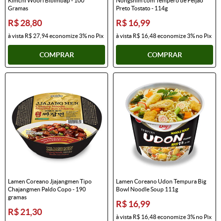
Kimchi Woori Bibimbap - 100
Nongshim com Tempero de Feijão
Gramas
Preto Tostato - 114g
R$ 28,80
R$ 16,99
à vista
R$ 27,94
economize
3%
no Pix
à vista
R$ 16,48
economize
3%
no Pix
COMPRAR
COMPRAR
Lamen Coreano Jjajangmen Tipo
Lamen Coreano Udon Tempura Big
Chajangmen Paldo Copo - 190
Bowl Noodle Soup 111g
gramas
R$ 16,99
R$ 21,30
à vista
R$ 16,48
economize
3%
no Pix