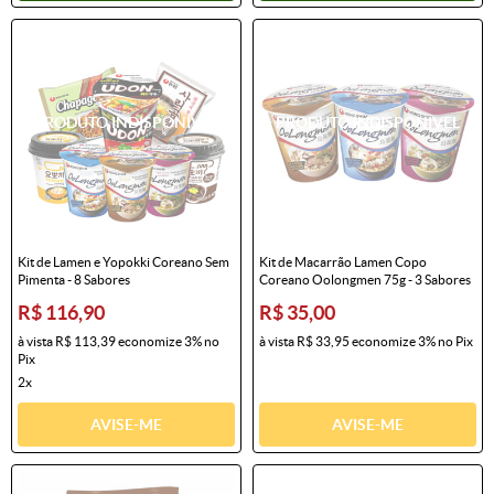
Kit de Lamen e Yopokki Coreano Sem
Kit de Macarrão Lamen Copo
Pimenta - 8 Sabores
Coreano Oolongmen 75g - 3 Sabores
R$ 116,90
R$ 35,00
à vista
R$ 113,39
economize
3%
no
à vista
R$ 33,95
economize
3%
no Pix
Pix
2x
AVISE-ME
AVISE-ME