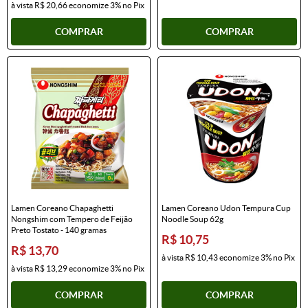
à vista
R$ 20,66
economize
3%
no Pix
COMPRAR
COMPRAR
Lamen Coreano Chapaghetti
Lamen Coreano Udon Tempura Cup
Nongshim com Tempero de Feijão
Noodle Soup 62g
Preto Tostato - 140 gramas
R$ 10,75
R$ 13,70
à vista
R$ 10,43
economize
3%
no Pix
à vista
R$ 13,29
economize
3%
no Pix
COMPRAR
COMPRAR