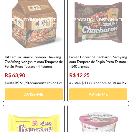
Kit Família Lamen Coreano Chawang
Lamen Coreano Chacharoni Samyang
Zha Wang Nongshim com Tempero de
com Tempero de Feijão Preto Tostato
Feijão Preto Tostato - 4 Pacotes
- 140 gramas
R$ 63,90
R$ 12,25
à vista
R$ 61,98
economize
3%
no Pix
à vista
R$ 11,88
economize
3%
no Pix
AVISE-ME
AVISE-ME