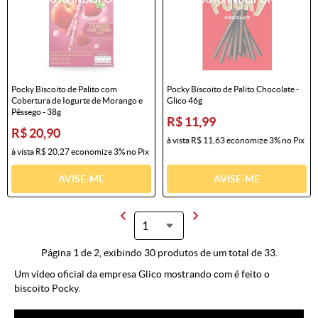
Pocky Biscoito de Palito com
Pocky Biscoito de Palito Chocolate -
Cobertura de Iogurte de Morango e
Glico 46g
Pêssego - 38g
R$ 11,99
R$ 20,90
à vista
R$ 11,63
economize
3%
no Pix
à vista
R$ 20,27
economize
3%
no Pix
AVISE-ME
AVISE-ME
Página 1 de 2, exibindo 30 produtos de um total de 33.
Um vídeo oficial da empresa Glico mostrando com é feito o
biscoito Pocky.