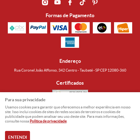
Formas de Pagamento
Endereço
Rua Coronel João Affonso, 342 Centro - Taubaté - SP CEP 12080-360
Certificados
Para sua privacidade
Usamos cookies para garantir que oferecemos a melhor experiência em nosso
Noguti & Amaral Produtos Orientais LTDA
CNPJ: 15.427.609/0001-19
site. Isso inclui cookies de sites de redes sociais de terceiros e cookies de
publicidade que podem analisar seu uso deste site. Para mais informações,
Formas de Envio
consulte nossa
Política de privacidade
.
ENTENDI