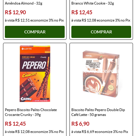
Amêndoa Almond - 32g
Branco White Cookie - 32g
R$ 12,90
R$ 12,45
à vista
R$ 12,51
economize
3%
no Pix
à vista
R$ 12,08
economize
3%
no Pix
COMPRAR
COMPRAR
Pepero Biscoito Palito Chocolate
Biscoito Palito Pepero Double Dip
Crocante Crunky - 39g
Café Latte - 50 gramas
R$ 12,45
R$ 6,90
à vista
R$ 12,08
economize
3%
no Pix
à vista
R$ 6,69
economize
3%
no Pix