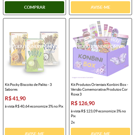
COMPRAR
AVISE-ME
Kit Pocky Biscoito de Palito - 3
Kit Produtos Orientais Konbini Box -
Sabores
Versão Comemorativa Produtos Cor
Roxa 3
R$ 41,90
R$ 126,90
à vista
R$ 40,64
economize
3%
no Pix
à vista
R$ 123,09
economize
3%
no
Pix
2x
AVISE-ME
AVISE-ME