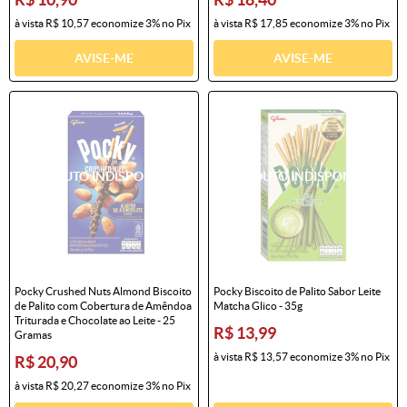
à vista
R$ 10,57
economize
3%
no Pix
à vista
R$ 17,85
economize
3%
no Pix
AVISE-ME
AVISE-ME
Pocky Crushed Nuts Almond Biscoito
Pocky Biscoito de Palito Sabor Leite
de Palito com Cobertura de Amêndoa
Matcha Glico - 35g
Triturada e Chocolate ao Leite - 25
R$ 13,99
Gramas
à vista
R$ 13,57
economize
3%
no Pix
R$ 20,90
à vista
R$ 20,27
economize
3%
no Pix