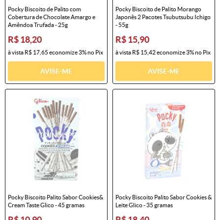
Pocky Biscoito de Palito com
Pocky Biscoito de Palito Morango
Cobertura de Chocolate Amargo e
Japonês 2 Pacotes Tsubutsubu Ichigo
Amêndoa Trufada - 25g
- 55g
R$ 18,20
R$ 15,90
à vista
R$ 17,65
economize
3%
no Pix
à vista
R$ 15,42
economize
3%
no Pix
AVISE-ME
AVISE-ME
Pocky Biscoito Palito Sabor Cookies&
Pocky Biscoito Palito Sabor Cookies &
Cream Taste Glico - 45 gramas
Leite Glico - 35 gramas
R$ 10,90
R$ 18,40