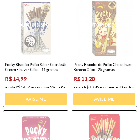
Pocky Biscoito Palito Sabor Cookies&
Pocky Biscoito de Palito Chocolate e
Cream Flauvor Glico - 41 gramas
Banana Glico - 25 gramas
R$ 14,99
R$ 11,20
à vista
R$ 14,54
economize
3%
no Pix
à vista
R$ 10,86
economize
3%
no Pix
AVISE-ME
AVISE-ME