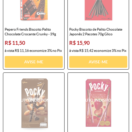
Pepero Friends Biscoito Palito
Pocky Biscoito de Palito Chocolate
Chocolate Crocante Crunky - 39g
Japonês 2 Pacotes 70g Glico
R$ 11,50
R$ 15,90
à vista
R$ 11,16
economize
3%
no Pix
à vista
R$ 15,42
economize
3%
no Pix
AVISE-ME
AVISE-ME