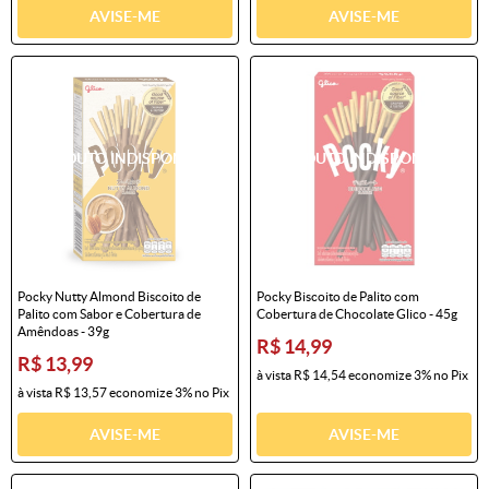
AVISE-ME
AVISE-ME
Pocky Nutty Almond Biscoito de
Pocky Biscoito de Palito com
Palito com Sabor e Cobertura de
Cobertura de Chocolate Glico - 45g
Amêndoas - 39g
R$ 14,99
R$ 13,99
à vista
R$ 14,54
economize
3%
no Pix
à vista
R$ 13,57
economize
3%
no Pix
AVISE-ME
AVISE-ME