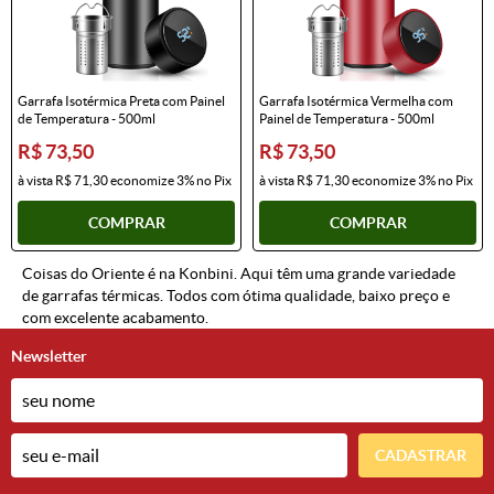
Garrafa Isotérmica Preta com Painel
Garrafa Isotérmica Vermelha com
de Temperatura - 500ml
Painel de Temperatura - 500ml
R$ 73,50
R$ 73,50
à vista
R$ 71,30
economize
3%
no Pix
à vista
R$ 71,30
economize
3%
no Pix
COMPRAR
COMPRAR
Coisas do Oriente é na Konbini. Aqui têm uma grande variedade
de garrafas térmicas. Todos com ótima qualidade, baixo preço e
com excelente acabamento.
Newsletter
CADASTRAR