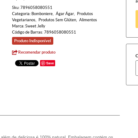
à
Sku:
7896058080551
Categoria:
Bomboniere
Ágar Ágar
Produtos
Vegetarianos
Produtos Sem Glúten
Alimentos
Marca:
Sweet Jelly
Código de Barras:
7896058080551
Produto Indisponível
Recomendar produto
C
Save
ly além de deliciosa é 100% natural. Embalagem contém os