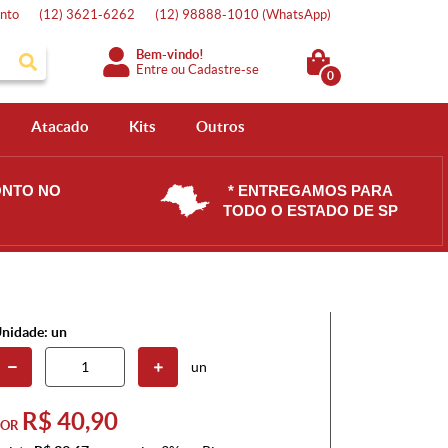
nto
(12)
3621-6262
(12)
98888-1010
(WhatsApp)
Bem-vindo!
Entre
ou
Cadastre-se
0
Atacado
Kits
Outros
ONTO NO
* ENTREGAMOS PARA
TODO O ESTADO DE SP
nidade: un
un
R$ 40,90
POR