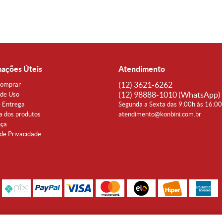
mações Úteis
Atendimento
(12)
3621-6262
omprar
(12)
98888-1010
(WhatsApp)
de Uso
e Entrega
Segunda a Sexta das 9:00h às 16:0
a dos produtos
atendimento@konbini.com.br
nça
 de Privacidade