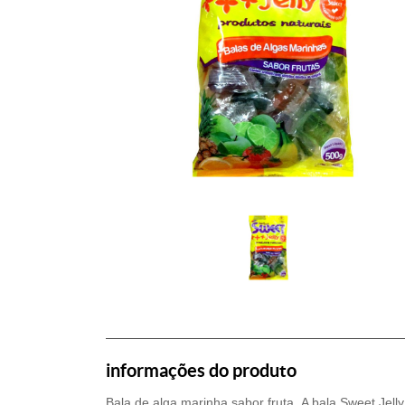
informações do produto
Bala de alga marinha sabor fruta. A bala Sweet Jel