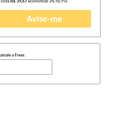
 vista
R$ 39,67
economize
3%
no Pix
Avise-me
alcule o Frete: