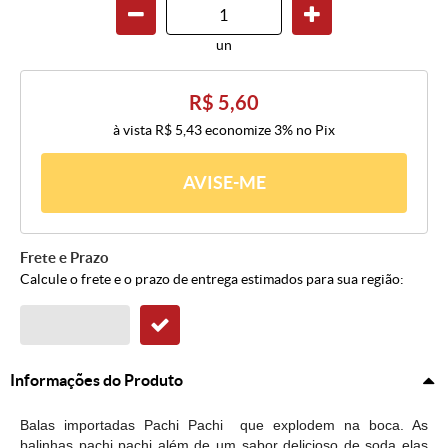
un
R$ 5,60
à vista
R$ 5,43
economize
3%
no Pix
AVISE-ME
Frete e Prazo
Calcule o frete e o prazo de entrega estimados para sua região:
Informações do Produto
Balas importadas Pachi Pachi que explodem na boca. As
balinhas pachi pachi além de um sabor delicioso de soda elas