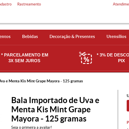
adastro
Rastreamento
Atendime
entos
Bebidas
Decoração & Presentes
Utensílios
* PARCELAMENTO EM
* 3% DE DESC
3X SEM JUROS
PIX
Uva e Menta Kis Mint Grape Mayora - 125 gramas
U
Bala Importado de Uva e
Menta Kis Mint Grape
Mayora - 125 gramas
Seja o primeira a avaliar!