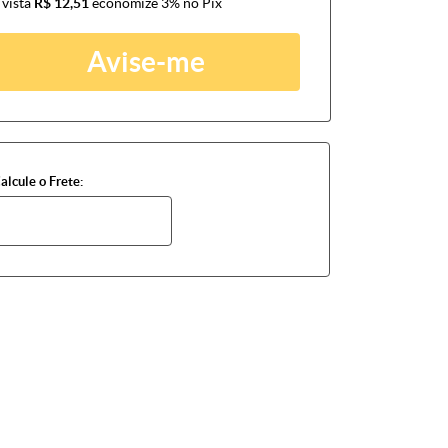
 vista
R$ 12,51
economize
3%
no Pix
Avise-me
alcule o Frete: