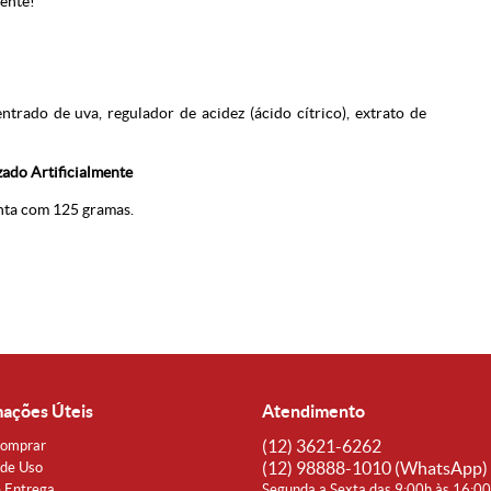
mente!
entrado de uva, regulador de acidez (ácido cítrico), extrato de
ado Artificialmente
nta com 125 gramas.
mações Úteis
Atendimento
(12)
3621-6262
omprar
(12)
98888-1010
(WhatsApp)
de Uso
e Entrega
Segunda a Sexta das 9:00h às 16:0