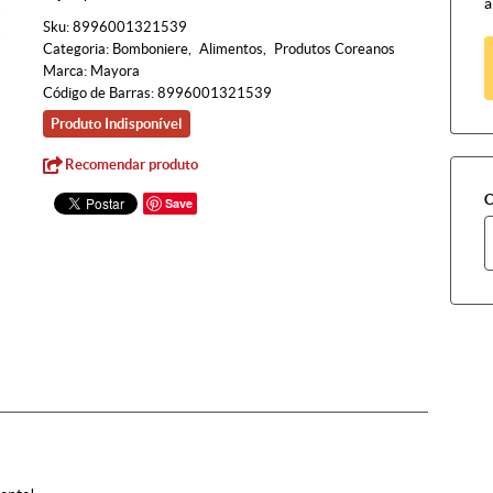
à
Sku:
8996001321539
Categoria:
Bomboniere
Alimentos
Produtos Coreanos
Marca:
Mayora
Código de Barras:
8996001321539
Produto Indisponível
Recomendar produto
C
Save