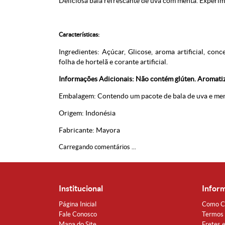
Deliciosa bala refrescante de uva com menta. Experi
Características:
Ingredientes: Açúcar, Glicose, aroma artificial, conc
folha de hortelã e corante artificial.
Informações Adicionais: Não contém glúten. Aromatiz
Embalagem: Contendo um pacote de bala de uva e me
Origem: Indonésia
Fabricante: Mayora
Carregando comentários ...
Institucional
Infor
Página Inicial
Como C
Fale Conosco
Termos 
Mapa do Site
Fretes 