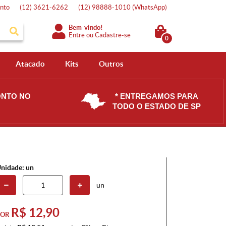
nto
(12)
3621-6262
(12)
98888-1010
(WhatsApp)
Bem-vindo!
Entre
ou
Cadastre-se
0
Atacado
Kits
Outros
ONTO NO
* ENTREGAMOS PARA
TODO O ESTADO DE SP
nidade: un
un
R$ 12,90
POR