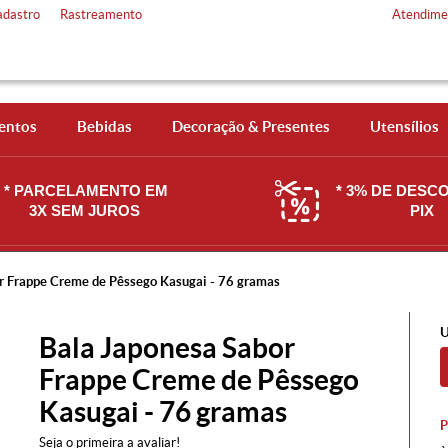
adastro
Rastreamento
Atendime
entos
Bebidas
Decoração & Presentes
Utensílios
* PARCELAMENTO EM
* 3% DE DESC
3X SEM JUROS
PIX
r Frappe Creme de Pêssego Kasugai - 76 gramas
U
Bala Japonesa Sabor
Frappe Creme de Pêssego
Kasugai - 76 gramas
Seja o primeira a avaliar!