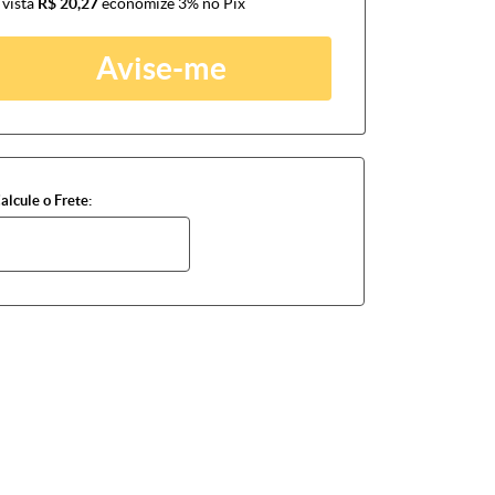
 vista
R$ 20,27
economize
3%
no Pix
Avise-me
alcule o Frete: