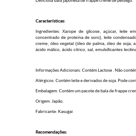
Deliciosa bala japonesa de frappe creme de pêssego.
Características:
Ingredientes:
Xarope de glicose, açúcar, leite e
concentrado de proteína de soro), leite condensado a
creme, óleo vegetal (óleo de palma, óleo de soja, a
ácido málico, ácido cítrico, sal, emulsificantes lecit
Informações Adicionais: Contém Lactose . Não contém
Alérgicos: Contém leite e derivados de soja. Pode con
Embalagem: Contém um pacote de bala de frappe crem
Origem: Japão.
Fabricante: Kasugai
Recomendações: