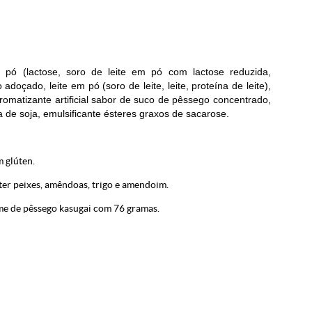
m pó (lactose, soro de leite em pó com lactose reduzida,
doçado, leite em pó (soro de leite, leite, proteína de leite),
romatizante artificial sabor de suco de pêssego concentrado,
ina de soja, emulsificante ésteres graxos de sacarose.
 glúten.
ter peixes, amêndoas, trigo e amendoim.
e de pêssego kasugai com 76 gramas.