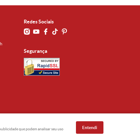
Redes Sociais
0h
Segurança
Entendi
e publicidade que podem analisar seu uso