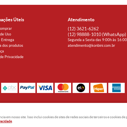
mações Úteis
Atendimento
(12)
3621-6262
omprar
(12)
98888-1010
(WhatsApp)
de Uso
e Entrega
Segunda a Sexta das 9:00h às 16:0
a dos produtos
atendimento@konbini.com.br
nça
 de Privacidade
Rua Coronel João Affonso, 342 Centro - Taubaté - SP CEP 12080-360
Noguti & Amaral Produtos Orientais LTDA - CNPJ: 15.427.609/0001-19
 em nosso site. Isso inclui cookies de sites de redes sociais de terceiros e cookies d
ivacidade
.