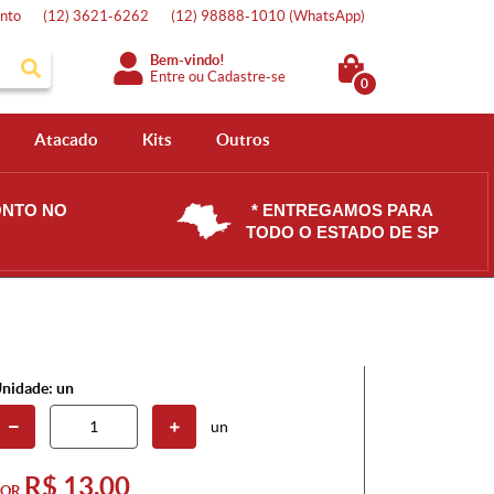
nto
(12)
3621-6262
(12)
98888-1010
(WhatsApp)
Bem-vindo!
Entre
ou
Cadastre-se
0
Atacado
Kits
Outros
ONTO NO
* ENTREGAMOS PARA
TODO O ESTADO DE SP
nidade: un
un
R$ 13,00
POR