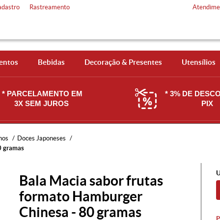
adastro
Rastreamento
Atendime
entos
Bebidas
Decoração & Presentes
Utensílios
* PARCELAMENTO EM
* 3% DE DESC
3X SEM JUROS
PIX
hos
Doces Japoneses
0 gramas
U
Bala Macia sabor frutas
formato Hamburger
Chinesa - 80 gramas