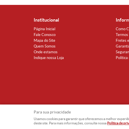
Institucional
Infor
Página Inicial
Como C
Fale Conosco
Termos 
Mapa do Site
Fretes 
Quem Somos
Garanti
Onde estamos
Segura
Indique nossa Loja
Política
Para sua privacidade
Usamos cookies para garantir que oferecemos a melhor experiência
deste site. Para mais informações, consulte nossa
Política de pr