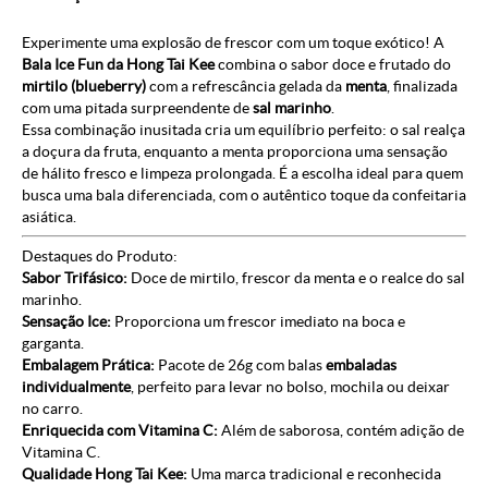
Experimente uma explosão de frescor com um toque exótico! A
Bala Ice Fun da Hong Tai Kee
combina o sabor doce e frutado do
mirtilo (blueberry)
com a refrescância gelada da
menta
, finalizada
com uma pitada surpreendente de
sal marinho
.
Essa combinação inusitada cria um equilíbrio perfeito: o sal realça
a doçura da fruta, enquanto a menta proporciona uma sensação
de hálito fresco e limpeza prolongada. É a escolha ideal para quem
busca uma bala diferenciada, com o autêntico toque da confeitaria
asiática.
Destaques do Produto:
Sabor Trifásico:
Doce de mirtilo, frescor da menta e o realce do sal
marinho.
Sensação Ice:
Proporciona um frescor imediato na boca e
garganta.
Embalagem Prática:
Pacote de 26g com balas
embaladas
individualmente
, perfeito para levar no bolso, mochila ou deixar
no carro.
Enriquecida com Vitamina C:
Além de saborosa, contém adição de
Vitamina C.
Qualidade Hong Tai Kee:
Uma marca tradicional e reconhecida