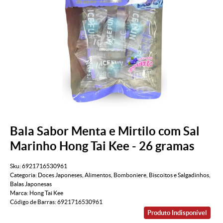
Bala Sabor Menta e Mirtilo com Sal
Marinho Hong Tai Kee - 26 gramas
Sku:
6921716530961
Categoria:
Doces Japoneses
,
Alimentos
,
Bomboniere
,
Biscoitos e Salgadinhos
,
Balas Japonesas
Marca:
Hong Tai Kee
Código de Barras:
6921716530961
Produto Indisponível