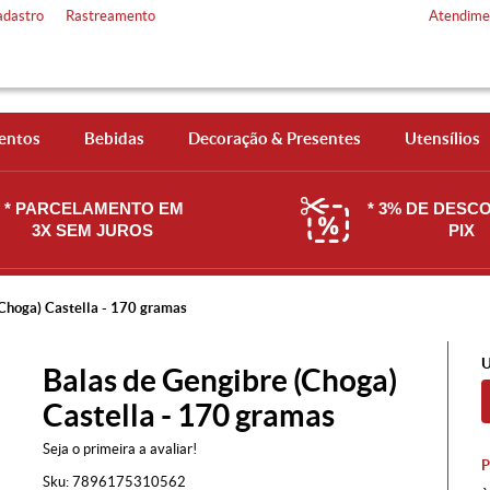
adastro
Rastreamento
Atendime
entos
Bebidas
Decoração & Presentes
Utensílios
* PARCELAMENTO EM
* 3% DE DESC
3X SEM JUROS
PIX
(Choga) Castella - 170 gramas
U
Balas de Gengibre (Choga)
Castella - 170 gramas
Seja o primeira a avaliar!
Sku:
7896175310562