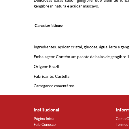
Deliciosas balas sabor gengibre, que além de funci
gengibre in natura e açúcar mascavo.
Características:
Ingredientes: açúcar cristal, glucose, água, leite e geng
Embalagem: Contém um pacote de balas de gengibre 
Origem: Brazil
Fabricante: Castella
Carregando comentários ...
Institucional
Infor
Página Inicial
Como C
Fale Conosco
Termos 