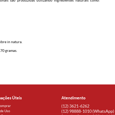
onais são produzidas utilizando ingredientes naturais como:
ibre in natura.
170 gramas.
mações Úteis
Atendimento
(12)
3621-6262
omprar
(12)
98888-1010
(WhatsApp)
de Uso