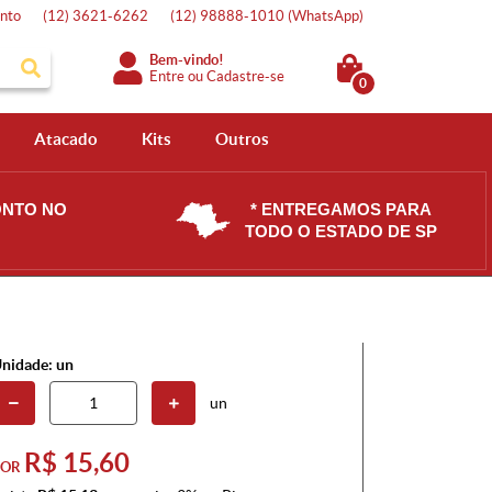
nto
(12)
3621-6262
(12)
98888-1010
(WhatsApp)
Bem-vindo!
Entre
ou
Cadastre-se
0
Atacado
Kits
Outros
ONTO NO
* ENTREGAMOS PARA
TODO O ESTADO DE SP
nidade: un
un
R$ 15,60
POR