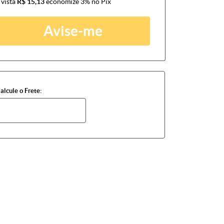
 vista
R$ 15,13
economize
3%
no Pix
Avise-me
alcule o Frete: