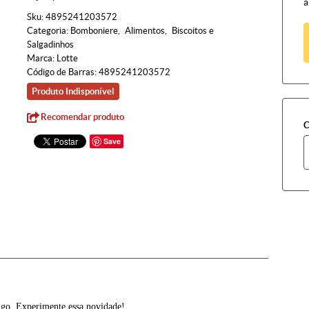
à
Sku:
4895241203572
Categoria:
Bomboniere
Alimentos
Biscoitos e
Salgadinhos
Marca:
Lotte
Código de Barras:
4895241203572
Produto Indisponível
Recomendar produto
C
Save
ngo. Experimente essa novidade!