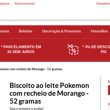
adastro
Rastreamento
Atendime
entos
Bebidas
Decoração & Presentes
Utensílios
* PARCELAMENTO EM
* 3% DE DESC
3X SEM JUROS
PIX
Pokemon com recheio de Morango - 52 gramas
U
Biscoito ao leite Pokemon
com recheio de Morango -
52 gramas
Seja o primeira a avaliar!