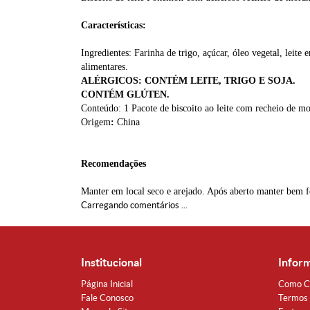
Características:
Ingredientes:
Farinha de trigo, açúcar, óleo vegetal, leite
alimentares.
ALÉRGICOS: CONTÉM LEITE, TRIGO E SOJA.
CONTÉM GLÚTEN.
Conteúdo: 1 Pacote de biscoito ao leite com recheio de
Origem
:
China
Recomendações
Manter em local seco e arejado. Após aberto manter bem f
Carregando comentários ...
Institucional
Infor
Página Inicial
Como C
Fale Conosco
Termos 