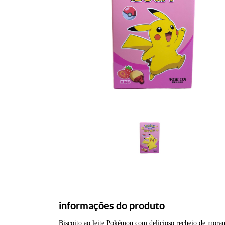
informações do produto
Biscoito ao leite Pokémon com delicioso recheio de mora