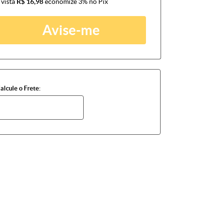
 vista
R$ 16,98
economize
3%
no Pix
Avise-me
alcule o Frete: