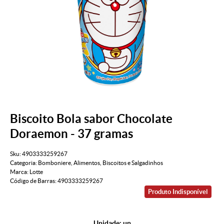
Biscoito Bola sabor Chocolate
Doraemon - 37 gramas
Sku:
4903333259267
Categoria:
Bomboniere
,
Alimentos
,
Biscoitos e Salgadinhos
Marca:
Lotte
Código de Barras:
4903333259267
Produto Indisponível
Unidade: un