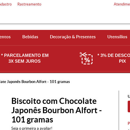
adastro
Rastreamento
Atendime
entos
Bebidas
Decoração & Presentes
Utensílios
* PARCELAMENTO EM
* 3% DE DESC
3X SEM JUROS
PIX
late Japonês Bourbon Alfort - 101 gramas
U
Biscoito com Chocolate
Japonês Bourbon Alfort -
101 gramas
Seja o primeira a avaliar!