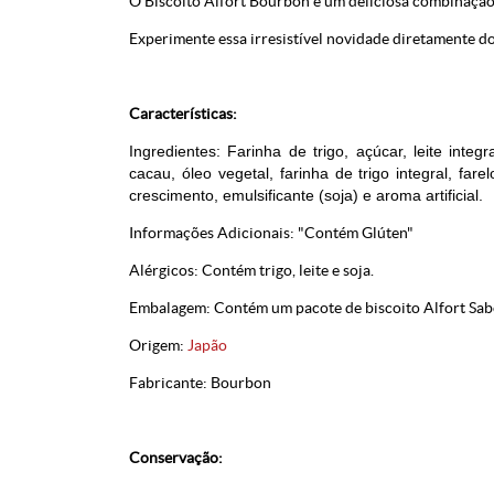
O Biscoito Alfort Bourbon é um deliciosa combinação 
Experimente essa irresistível novidade diretamente d
Características:
Ingredientes: Farinha de trigo, açúcar, leite int
cacau, óleo vegetal, farinha de trigo integral, far
crescimento, emulsificante (soja) e aroma artificial.
Informações Adicionais: "Contém Glúten"
Alérgicos: Contém trigo, leite e soja.
Embalagem: Contém um pacote de biscoito Alfort Sab
Origem:
Japão
Fabricante: Bourbon
Conservação: