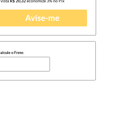
 vista
R$ 20,32
economize
3%
no Pix
Avise-me
alcule o Frete: