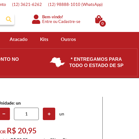
nto
(12)
3621-6262
(12)
98888-1010
(WhatsApp)
Bem-vindo!
Entre
ou
Cadastre-se
0
Atacado
Kits
Outros
ONTO NO
* ENTREGAMOS PARA
TODO O ESTADO DE SP
nidade: un
un
R$ 20,95
POR