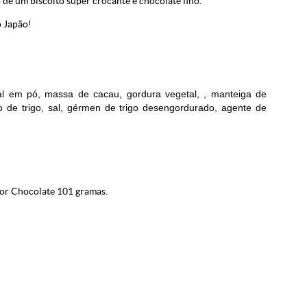
de um biscoito super crocante e chocolate fino.
o Japão!
egral em pó, massa de cacau, gordura vegetal, , manteiga de
elo de trigo, sal, gérmen de trigo desengordurado, agente de
or Chocolate 101 gramas.