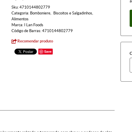
à
Sku:
4710144802779
Categoria:
Bomboniere
Biscoitos e Salgadinhos
Alimentos
Marca:
I Lan Foods
Código de Barras:
4710144802779
Recomendar produto
Save
C