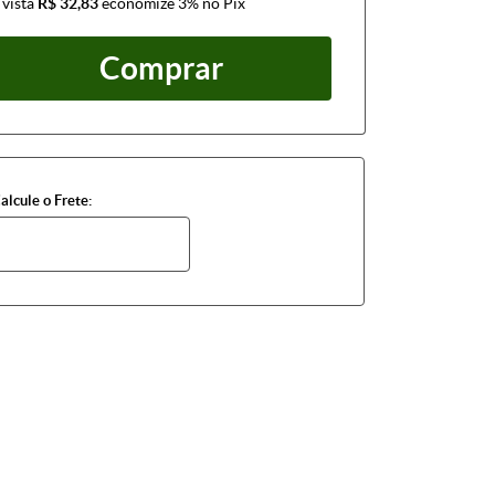
 vista
R$ 32,83
economize
3%
no Pix
Comprar
alcule o Frete: