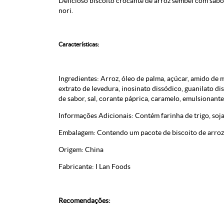
Delicioso biscoito crocante de arroz sembei com sab
nori.
Características:
Ingredientes: Arroz, óleo de palma, açúcar, amido de m
extrato de levedura, inosinato dissódico, guanilato d
de sabor, sal, corante páprica, caramelo, emulsionante
Informações Adicionais: Contém farinha de trigo, soja 
Embalagem: Contendo um pacote de biscoito de arroz
Origem: China
Fabricante: I Lan Foods
Recomendações: