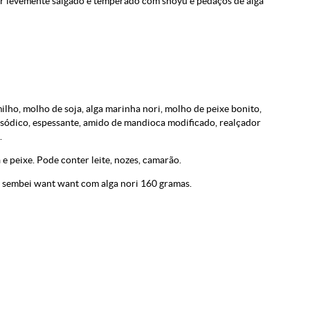
or levemente salgado e temperado com shoyu e pedaços de alga
ilho, molho de soja, alga marinha nori, molho de peixe bonito,
issódico, espessante, amido de mandioca modificado, realçador
.
e peixe. Pode conter leite, nozes, camarão.
 sembei want want com alga nori 160 gramas.