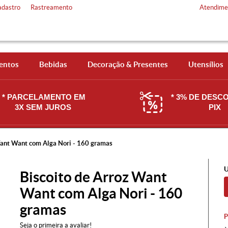
adastro
Rastreamento
Atendime
entos
Bebidas
Decoração & Presentes
Utensílios
* PARCELAMENTO EM
* 3% DE DESC
3X SEM JUROS
PIX
Want Want com Alga Nori - 160 gramas
U
Biscoito de Arroz Want
Want com Alga Nori - 160
gramas
Seja o primeira a avaliar!