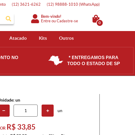
nto
(12)
3621-6262
(12)
98888-1010
(WhatsApp)
Bem-vindo!
Entre
ou
Cadastre-se
0
Atacado
Kits
Outros
ONTO NO
* ENTREGAMOS PARA
TODO O ESTADO DE SP
nidade: un
un
R$ 33,85
POR