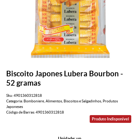
Biscoito Japones Lubera Bourbon -
52 gramas
Sku:
4901360312818
Categoria:
Bomboniere
,
Alimentos
,
Biscoitos e Salgadinhos
,
Produtos
Japoneses
Código de Barras:
4901360312818
Produto Indisponível
Unidade: un