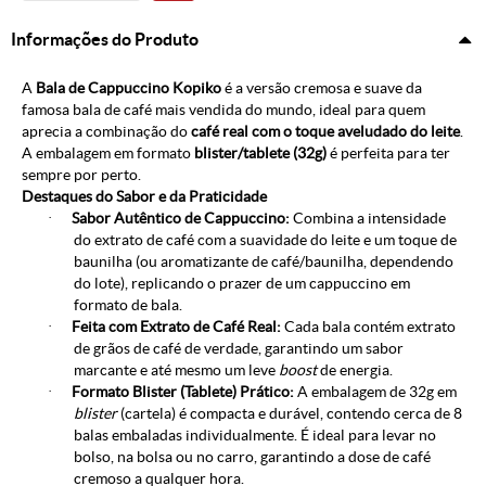
Informações do Produto
A
Bala de Cappuccino Kopiko
é a versão cremosa e suave da
famosa bala de café mais vendida do mundo, ideal para quem
aprecia a combinação do
café real com o toque aveludado do leite
.
A embalagem em formato
blister/tablete (32g)
é perfeita para ter
sempre por perto.
Destaques do Sabor e da Praticidade
·
Sabor Autêntico de Cappuccino:
Combina a intensidade
do extrato de café com a suavidade do leite e um toque de
baunilha (ou aromatizante de café/baunilha, dependendo
do lote), replicando o prazer de um cappuccino em
formato de bala.
·
Feita com Extrato de Café Real:
Cada bala contém extrato
de grãos de café de verdade, garantindo um sabor
marcante e até mesmo um leve
boost
de energia.
·
Formato Blister (Tablete) Prático:
A embalagem de 32g em
blister
(cartela) é compacta e durável, contendo cerca de 8
balas embaladas individualmente. É ideal para levar no
bolso, na bolsa ou no carro, garantindo a dose de café
cremoso a qualquer hora.