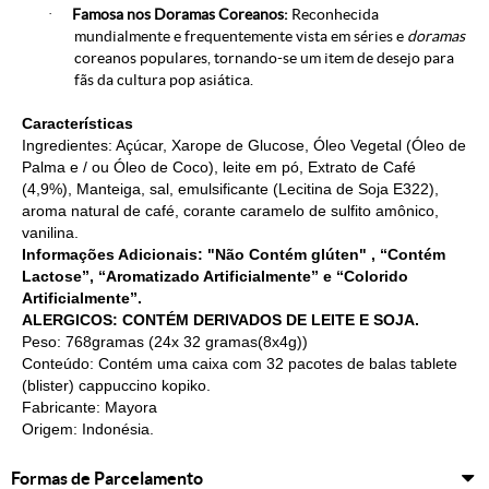
·
Famosa nos Doramas Coreanos:
Reconhecida
mundialmente e frequentemente vista em séries e
doramas
coreanos populares, tornando-se um item de desejo para
fãs da cultura pop asiática.
Características
Ingredientes: Açúcar, Xarope de Glucose, Óleo Vegetal (Óleo de
Palma e / ou Óleo de Coco), leite em pó, Extrato de Café
(4,9%), Manteiga, sal, emulsificante (Lecitina de Soja E322),
aroma natural de café, corante caramelo de sulfito amônico,
vanilina.
Informações Adicionais: "Não Contém glúten" , “Contém
Lactose”, “Aromatizado Artificialmente” e “Colorido
Artificialmente”.
ALERGICOS: CONTÉM DERIVADOS DE LEITE E SOJA.
Peso: 768gramas (24x 32 gramas(8x4g))
Conteúdo: Contém uma caixa com 32 pacotes de balas tablete
(blister) cappuccino kopiko.
Fabricante: Mayora
Origem: Indonésia.
Formas de Parcelamento