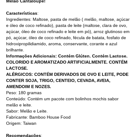
Melão Cantaloupe!
Características
:
Ingredientes: Maltose, pasta de melão ( melão, maltose, açúcar
e óleo de coco refinado), pasta de leite (maltose, clara de ovo,
açúcar, óleo de coco refinado e leite em pó), arroz glutinoso em
pó, açúcar, óleo de coco refinado, fécula de batata, fosfato de
hidroxipropilidiamido, aroma, conservante, corante e azul
brilhante.
Informações Adicionais: Contém Glúten. Contém Lactose.
COLORIDO E AROMATIZADO ARTIFICIALMENTE. CONTÉM
LACTOSE.
ALÉRGICOS: CONTÉM DERIVADOS DE OVO E LEITE, PODE
CONTER SOJA, TRIGO, CENTEIO, CEVADA, AVEIA,
AMENDOIM E NOZES.
Peso: 180 gramas
Conteúdo: Contém um pacote com bolinhos mochis sabor
melão e leite.
Sabor: Melão e Leite.
Fabricante: Bamboo House Food
Origem: Taiwan
Recomendações
: