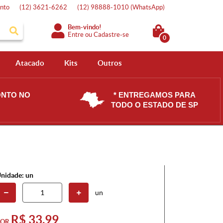
nto
(12)
3621-6262
(12)
98888-1010
(WhatsApp)
Bem-vindo!
Entre
ou
Cadastre-se
0
Atacado
Kits
Outros
ONTO NO
* ENTREGAMOS PARA
TODO O ESTADO DE SP
nidade: un
un
R$ 33,99
POR