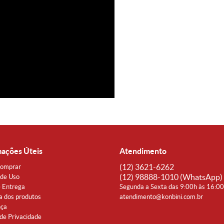
mações Úteis
Atendimento
(12)
3621-6262
omprar
(12)
98888-1010
(WhatsApp)
de Uso
e Entrega
Segunda a Sexta das 9:00h às 16:0
a dos produtos
atendimento@konbini.com.br
nça
 de Privacidade