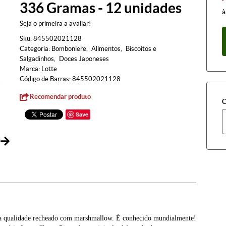
336 Gramas - 12 unidades
à
Seja o primeira a avaliar!
Sku:
845502021128
Categoria:
Bomboniere
Alimentos
Biscoitos e
Salgadinhos
Doces Japoneses
Marca:
Lotte
Código de Barras:
845502021128
Recomendar produto
C
Save
ira qualidade recheado com marshmallow. É conhecido mundialmente!