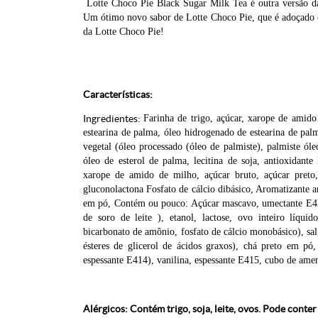
Lotte Choco Pie Black Sugar Milk Tea é outra versão da
Um ótimo novo sabor de Lotte Choco Pie, que é adoçado c
da Lotte Choco Pie!
Características:
Ingredientes:
Farinha de trigo, açúcar, xarope de amido
estearina de palma, óleo hidrogenado de estearina de palm
vegetal (óleo processado (óleo de palmiste), palmiste ól
óleo de esterol de palma, lecitina de soja, antioxidant
xarope de amido de milho, açúcar bruto, açúcar preto,
gluconolactona Fosfato de cálcio dibásico, Aromatizante a
em pó, Contém ou pouco: Açúcar mascavo, umectante E420,
de soro de leite ), etanol, lactose, ovo inteiro líquid
bicarbonato de amônio, fosfato de cálcio monobásico), sal,
ésteres de glicerol de ácidos graxos), chá preto em pó
espessante E414), vanilina, espessante E415, cubo de a
Alérgicos: Contém trigo, soja, leite, ovos. Pode cont