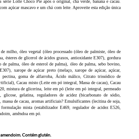
 série Lotte Choco Pie após o original, chá verde, banana e cacau.
om açúcar mascavo e um chá com leite. Aproveite esta edição única
 de milho, óleo vegetal (óleo processado (óleo de palmiste, óleo de
a, ésteres de glicerol de ácidos graxos, antioxidante E307), gordura
eo de palma, óleo de esterol de palma), óleo de palma, sebo bovino,
e E307), xarope de açúcar preto (melaço, xarope de açúcar, açúcar,
 pectina, goma de alfarroba, Ácido málico, Citrato trissódico de
rtificial), Cacau misto (Leite em pó integral, Massa de cacau), Cacau
 mistura de glicerina, leite em pó (leite em pó integral, permeado
o, glicose, gelatina, reguladores de acidez (bicarbonato de sódio,
 massa de cacau, aromas artificiais? Emulsificantes (lecitina de soja,
, formulação mista (estabilizador E469, regulador de acidez E526,
mendoim, amêndoa em pó.
er amendoim. Contém glutén.