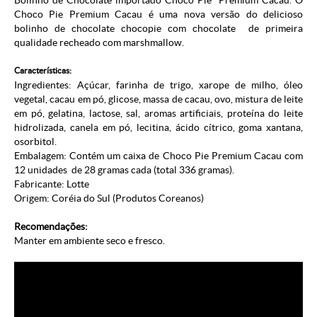
Bolinho de Chocolate importado Choco Pie Premium Cacau. O
Choco Pie Premium Cacau é uma nova versão do delicioso
bolinho de chocolate chocopie com chocolate de primeira
qualidade recheado com marshmallow.
Características:
Ingredientes: Açúcar, farinha de trigo, xarope de milho, óleo
vegetal, cacau em pó, glicose, massa de cacau, ovo, mistura de leite
em pó, gelatina, lactose, sal, aromas artificiais, proteína do leite
hidrolizada, canela em pó, lecitina, ácido cítrico, goma xantana,
osorbitol.
Embalagem: Contém um caixa de Choco Pie Premium Cacau com
12 unidades de 28 gramas cada (total 336 gramas).
Fabricante:
Lotte
Origem: Coréia do Sul (
Produtos Coreanos
)
Recomendações:
Manter em ambiente seco e fresco.