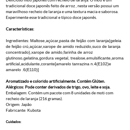
Delicioso moti japonês com recheio de laranja. O moti é um
tradicional doce japonês feito de arroz , nesta versão possui um
maravilhoso recheio de laranja e uma textura macia e saborosa.
Experimente esse tradicional e típico doce japonês.
Características:
Ingredientes:
Maltose,açúcar,pasta de feijão com laranja(geleia
de feijão crú,açúcar,xarope de amido reduzido,suco de laranja
concentrado),xarope de amido,farinha de arroz
glutinoso,gelatina,gordura vegetal, trealose,emulsificante,aroma
artificial,acidulante,corante[amarelo tanrazina n.4(E102)e
amarelo .6(E110)]
Aromatizado e colorido artificialmente. Contém Glúten.
Alérgicos: Pode conter derivados de trigo, ovo, leite e soja.
Embalagem: Contém um pacote com 8 unidades de moti com
recheio de laranja (216 gramas).
Origem: Japão
Fabricante: Kubota
Cuidados: