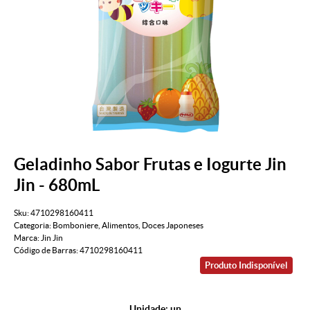
Geladinho Sabor Frutas e Iogurte Jin
Jin - 680mL
Sku:
4710298160411
Categoria:
Bomboniere
,
Alimentos
,
Doces Japoneses
Marca:
Jin Jin
Código de Barras:
4710298160411
Produto Indisponível
Unidade: un