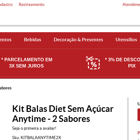
adastro
Rastreamento
Atendime
entos
Bebidas
Decoração & Presentes
Utensílios
* PARCELAMENTO EM
* 3% DE DESC
3X SEM JUROS
PIX
Sabores
U
Kit Balas Diet Sem Açúcar
Anytime - 2 Sabores
Seja o primeira a avaliar!
Sku:
KITBALAANYTIME2X