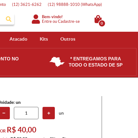
nto
(12)
3621-6262
(12)
98888-1010
(WhatsApp)
Bem-vindo!
Entre
ou
Cadastre-se
0
Atacado
Kits
Outros
ONTO NO
* ENTREGAMOS PARA
TODO O ESTADO DE SP
nidade: un
un
R$ 40,00
POR