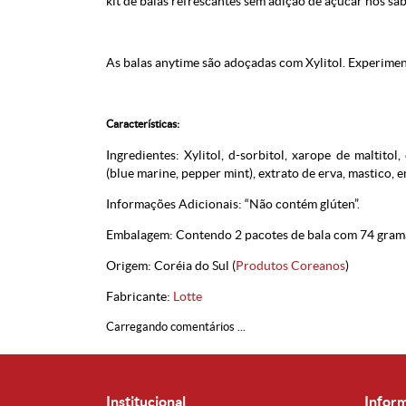
kit de balas refrescantes sem adição de açúcar nos sab
As balas anytime são adoçadas com Xylitol. Experimen
Características:
Ingredientes: Xylitol, d-sorbitol, xarope de maltitol,
(blue marine, pepper mint), extrato de erva, mastico, e
Informações Adicionais: “Não contém glúten”.
Embalagem: Contendo 2 pacotes de bala com 74 gramas
Origem: Coréia do Sul (
Produtos Coreanos
)
Fabricante:
Lotte
Carregando comentários ...
Institucional
Infor