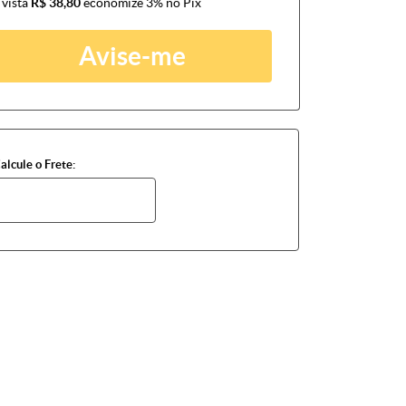
 vista
R$ 38,80
economize
3%
no Pix
Avise-me
alcule o Frete: