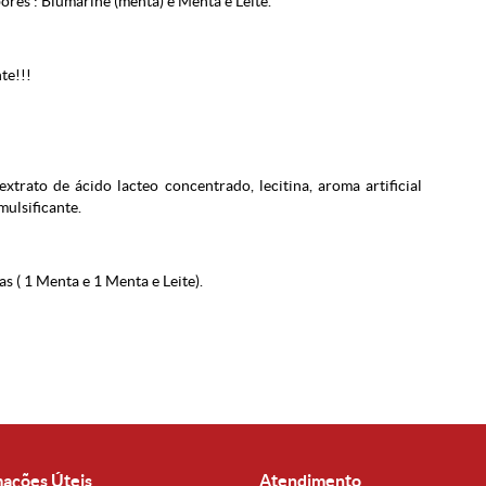
ores : Blumarine (menta) e Menta e Leite.
te!!!
 extrato de ácido lacteo concentrado, lecitina, aroma artificial
mulsificante.
 ( 1 Menta e 1 Menta e Leite).
mações Úteis
Atendimento