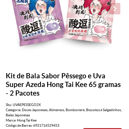
Kit de Bala Sabor Pêssego e Uva
Super Azeda Hong Tai Kee 65 gramas
- 2 Pacotes
Sku:
UVAEPESSEGO2X
Categoria:
Doces Japoneses
,
Alimentos
,
Bomboniere
,
Biscoitos e Salgadinhos
,
Balas Japonesas
Marca:
Hong Tai Kee
Código de Barras:
6921716529453