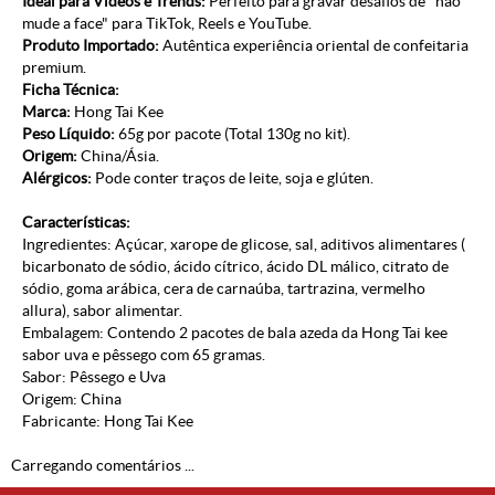
Ideal para Vídeos e Trends:
Perfeito para gravar desafios de "não
mude a face" para TikTok, Reels e YouTube.
Produto Importado:
Autêntica experiência oriental de confeitaria
premium.
Ficha Técnica:
Marca:
Hong Tai Kee
Peso Líquido:
65g por pacote (Total 130g no kit).
Origem:
China/Ásia.
Alérgicos:
Pode conter traços de leite, soja e glúten.
Características:
Ingredientes: Açúcar, xarope de glicose, sal, aditivos alimentares (
bicarbonato de sódio, ácido cítrico, ácido DL málico, citrato de
sódio, goma arábica, cera de carnaúba, tartrazina, vermelho
allura), sabor alimentar.
Embalagem: Contendo 2 pacotes de bala azeda da Hong Tai kee
sabor uva e pêssego com 65 gramas.
Sabor: Pêssego e Uva
Origem: China
Fabricante: Hong Tai Kee
Carregando comentários ...