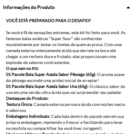
Informações do Produto
VOCÊ ESTÁ PREPARADO PARA O DESAFIO?
Se você é fã de sensações extremas, este kit foi feito para você. As
famosas balas asiáticas "Super Sour" são conhecidas
mundialmente por testar os limites de quem as prova. Com uma
camada externa intensamente ácida que derrete na boca até
chegar a um recheio doce e frutado, elas proporcionam uma
explosão de sabores contrastantes.
O que vem no Kit:
01 Pacote Bala Super Azeda Sabor Pêssego (65g):
O aroma suave
do pêssego esconde uma acidez inicial de arrepiar!
01 Pacote Bala Super Azeda Sabor Uva (65g):
O clássico sabor da
uva em uma versão ultra ácida que vai surpreender seu paladar.
Destaques do Produto:
Textura Única:
Camada externa porosa e ácida com núcleo macio
e saboroso.
Embalagens Individuais:
Cada bala dentro do pacote vem em sua
própria embalagem, mantendo o frescor e facilitando para levar
na mochila ou compartilhar (se você tiver coragem!).