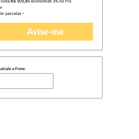
 vista
R$ 101,85
economize
3%
no Pix
x
er parcelas
Avise-me
alcule o Frete: