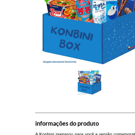
informações do produto
A
Konbini
preparou para você a versão comemora