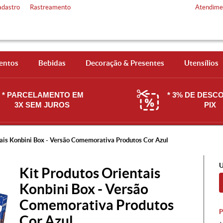
adastro
Rastreamento
Atendime
entos
Bebidas
Decoração & Presentes
Utensílios
* PARCELAMENTO EM
* 3% DE DESC
3X SEM JUROS
PIX
tais Konbini Box - Versão Comemorativa Produtos Cor Azul
U
Kit Produtos Orientais
Konbini Box - Versão
Comemorativa Produtos
Cor Azul