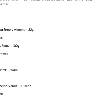
mentar.
doa Snowy Almond - 32g
as
Spicy - 100g
gramas
 Brrr - 250mL
ino Vanila - 1 Sachê
pan