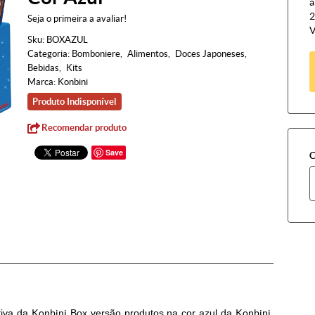
à
2
Seja o primeira a avaliar!
V
Sku:
BOXAZUL
Categoria:
Bomboniere
Alimentos
Doces Japoneses
Bebidas
Kits
Marca:
Konbini
Produto Indisponível
Recomendar produto
Save
C
tiva da
Konbini
Box versão produtos na cor azul da
Konbini
,