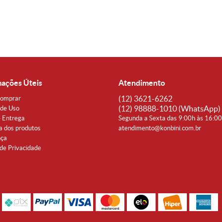
mações Úteis
Atendimento
(12)
3621-6262
omprar
(12)
98888-1010
(WhatsApp)
de Uso
e Entrega
Segunda a Sexta das 9:00h às 16:0
a dos produtos
atendimento@konbini.com.br
nça
 de Privacidade