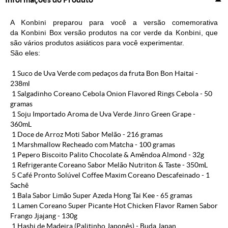
A
Konbini
preparou para você a versão comemorativa
da
Konbini
Box versão produtos na cor verde da
Konbini
, que
são vários produtos asiáticos para você experimentar.
São eles:
1 Suco de Uva Verde com pedaços da fruta Bon Bon Haitai -
238ml
1 Salgadinho Coreano Cebola Onion Flavored Rings Cebola - 50
gramas
1 Soju Importado Aroma de Uva Verde Jinro Green Grape -
360mL
1 Doce de Arroz Moti Sabor Melão - 216 gramas
1 Marshmallow Recheado com Matcha - 100 gramas
1 Pepero Biscoito Palito Chocolate & Amêndoa Almond - 32g
1 Refrigerante Coreano Sabor Melão Nutriton & Taste - 350mL
5 Café Pronto Solúvel Coffee Maxim Coreano Descafeinado - 1
Sachê
1 Bala Sabor Limão Super Azeda Hong Tai Kee - 65 gramas
1 Lamen Coreano Super Picante Hot Chicken Flavor Ramen Sabor
Frango Jjajang - 130g
1 Hashi de Madeira (Palitinho Japonês) - Buda Japan