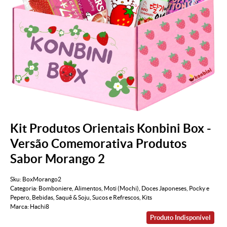
Kit Produtos Orientais Konbini Box -
Versão Comemorativa Produtos
Sabor Morango 2
Sku:
BoxMorango2
Categoria:
Bomboniere
,
Alimentos
,
Moti (Mochi)
,
Doces Japoneses
,
Pocky e
Pepero
,
Bebidas
,
Saquê & Soju
,
Sucos e Refrescos
,
Kits
Marca:
Hachi8
Produto Indisponível