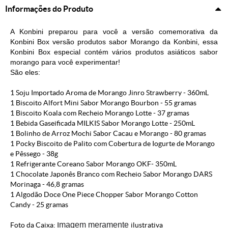
Informações do Produto
A
Konbini
preparou para você a versão comemorativa da
Konbini Box versão produtos sabor Morango da
Konbini
, essa
Konbini
Box especial contém vários produtos asiáticos sabor
morango para você experimentar!
São eles:
1 Soju Importado Aroma de Morango Jinro Strawberry - 360mL
1 Biscoito Alfort Mini Sabor Morango Bourbon - 55 gramas
1 Biscoito Koala com Recheio Morango Lotte - 37 gramas
1 Bebida Gaseificada MILKIS Sabor Morango Lotte - 250mL
1 Bolinho de Arroz Mochi Sabor Cacau e Morango - 80 gramas
1 Pocky Biscoito de Palito com Cobertura de Iogurte de Morango
e Pêssego - 38g
1 Refrigerante Coreano Sabor Morango OKF- 350mL
1 Chocolate Japonês Branco com Recheio Sabor Morango DARS
Morinaga - 46,8 gramas
1 Algodão Doce One Piece Chopper Sabor Morango Cotton
Candy - 25 gramas
magem meramente
Foto da Caixa: I
ilustrativa