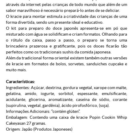
através da internet pelas crianças de todo mundo que além de um
sabor maravilhoso é necessário prepará-lo antes de se deliciar.
O kracie para montar estimula a criatividade das crianças de uma
forma divertida, sendo um presente ideal e educativo.
O kit para preparo do doce japonês apresenta-se em pó que
misturado com água se solidificam e criam formatos. Olhando para
o rótulo da caixa, passo a passo, o preparo se torna uma
brincadeira prazerosa e gratificante, pois os doces ficarão tão
perfeitos como os tradicionais sushis da comida japonesa.
Além da tradicional forma oriental existem também outras versões
de kracie em formatos de bolos, sorvetes, sanduiches cupcake e
muito mais.
Características:
Ingredientes: Açúcar, dextrina, gordura vegetal, xarope com malte,
gelatina, amido, iogurte, sorbitol, espessante, emulsificante,
acidulante, glicerina, aromatizante, caseína de sódio, corante
(supirulina, vegetal, gardênia), ácido pirofosfórico, (soja).
Informações Adicionais: “contém glúten”.
Embalagem: Contendo uma caixa de kracie Popin Cookin Whip
Cakeyasan 27 gramas.
Origem: Japão (
Produtos Japoneses
)