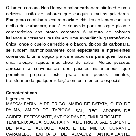
O lamen coreano Han Ramyun sabor carbonara stir fried é uma
deliciosa fusão de sabores que conquista muitos paladares.
Este prato combina a textura macia e elástica do lamen com um
molho de carbonara, que é enriquecido por um toque picante
característico dos pratos coreanos. A mistura de sabores
italianos e coreanos resulta em uma experiência gastronômica
única, onde o queijo derretido e o bacon, típicos da carbonara,
se fundem harmoniosamente com especiarias e ingredientes
coreanos. É uma opção prática e saborosa para quem busca
uma refeição rápida, mas cheia de sabor. Muitas pessoas
apreciam a conveniência dos pacotes instantâneos, que
permitem preparar este prato em poucos minutos,
transformando qualquer refeição em um momento especial.
Características:
Ingredientes:
MASSA: FARINHA DE TRIGO, AMIDO DE BATATA, ÓLEO DE
PALMA, AMIDO DE TAPIOCA,
SAL,
REGULADORES DE
ACIDEZ, ESPESSANTE
, ANTIOXIDANTE, EMULSIFICANTE.
TEMPERO: ÁGUA, SOJA, FARINHA DE TRIGO, SAL, SEMENTE
DE MALTE, ÁLCOOL, XAROPE DE MILHO, CORANTE
CARAMELO, EXTRATO DE ALCAÇUZ, ANTIOXIDANTE,