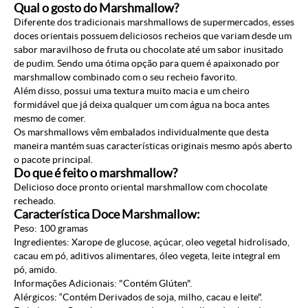
Qual o gosto do Marshmallow?
Diferente dos tradicionais marshmallows de supermercados, esses
doces orientais possuem deliciosos recheios que variam desde um
sabor maravilhoso de fruta ou chocolate até um sabor inusitado
de pudim. Sendo uma ótima opção para quem é apaixonado por
marshmallow combinado com o seu recheio favorito.
Além disso, possui uma textura muito macia e um cheiro
formidável que já deixa qualquer um com água na boca antes
mesmo de comer.
Os marshmallows vêm embalados individualmente que desta
maneira mantém suas características originais mesmo após aberto
o pacote principal.
Do que é feito o marshmallow?
Delicioso doce pronto oriental marshmallow com chocolate
recheado.
Característica Doce Marshmallow:
Peso: 100 gramas
Ingredientes: Xarope de glucose, açúcar, oleo vegetal hidrolisado,
cacau em pó, aditivos alimentares, óleo vegeta, leite integral em
pó, amido.
Informações Adicionais: "Contém Glúten".
Alérgicos: “Contém Derivados de soja, milho, cacau e leite".