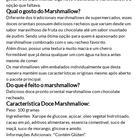
opção que faltava.
Qual o gosto do Marshmallow?
Diferente dos tradicionais marshmallows de supermercados, esses
doces orientais possuem deliciosos recheios que variam desde um
sabor maravilhoso de fruta ou chocolate até um sabor inusitado
de pudim. Sendo uma ótima opção para quem é apaixonado por
marshmallow combinado com o seu recheio favorito.
Além disso, possui uma textura muito macia e um cheiro
formidável que já deixa qualquer um com água na boca antes
mesmo de comer.
Os marshmallows vêm embalados individualmente que desta
maneira mantém suas características originais mesmo após aberto
o pacote principal.
Do que é feito o marshmallow?
Delicioso doce pronto oriental marshmallow com chocolate
recheado.
Característica Doce Marshmallow:
Peso: 100 gramas
Ingredientes: Xarope de glucose, açúcar, oleo vegetal hidrolisado,
cacau em pó, aditivos alimentares, essencia comestivel, suco de
maçã, suco de morango, glicose e amido.
Informações Adicionais: "Contém Glúten".