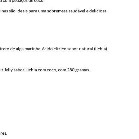
hia com pedaços de coco.
tinas são ideais para uma sobremesa saudável e deliciosa.
rato de alga marinha, ácido cítrico,sabor natural (lichia).
t Jelly sabor Lichia com coco, com 280 gramas.
res.