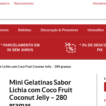
adastro
Rastreamento
Atendime
entos
Bebidas
Decoração & Presentes
Utensílios
* PARCELAMENTO EM
* 3% DE DESC
3X SEM JUROS
PIX
r Lichia com Coco Fruit Coconut Jelly – 280 gramas
U
Mini Gelatinas Sabor
Lichia com Coco Fruit
Coconut Jelly – 280
gramas