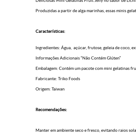
Deliciosas Mini Gelatinas Fruit Jelly no sabor de Lic
Produzidas a partir de alga marinhas, essas minis gela
Características:
Ingredientes: Água, açúcar, frutose, geleia de coco, ext
Informações Adicionais “Não Contém Glúten”
Embalagem: Contém um pacote com mini gelatinas frui
Fabricante: Triko Foods
Origem: Taiwan
Recomendações:
Manter em ambiente seco e fresco, evitando raios sola