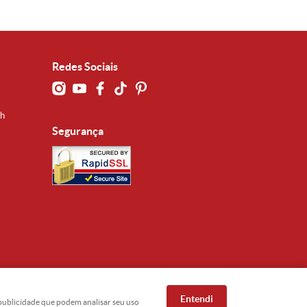
Redes Sociais
0h
Segurança
Entendi
e publicidade que podem analisar seu uso