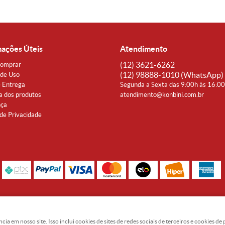
mações Úteis
Atendimento
(12)
3621-6262
omprar
(12)
98888-1010
(WhatsApp)
de Uso
e Entrega
Segunda a Sexta das 9:00h às 16:0
a dos produtos
atendimento@konbini.com.br
nça
 de Privacidade
Rua Coronel João Affonso, 342 Centro - Taubaté - SP CEP 12080-360
Noguti & Amaral Produtos Orientais LTDA - CNPJ: 15.427.609/0001-19
 em nosso site. Isso inclui cookies de sites de redes sociais de terceiros e cookies d