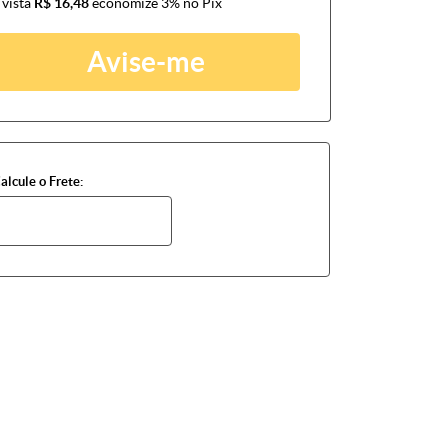
 vista
R$ 16,48
economize
3%
no Pix
Avise-me
alcule o Frete: