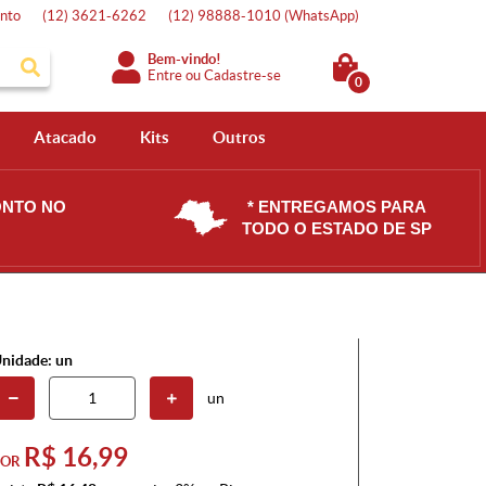
nto
(12)
3621-6262
(12)
98888-1010
(WhatsApp)
Bem-vindo!
Entre
ou
Cadastre-se
0
Atacado
Kits
Outros
ONTO NO
* ENTREGAMOS PARA
TODO O ESTADO DE SP
nidade: un
un
R$ 16,99
POR