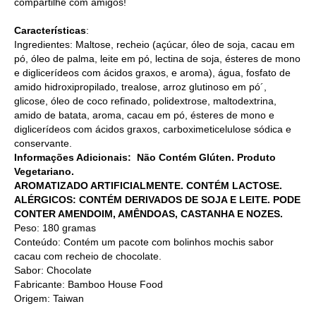
compartilhe com amigos!
Características
:
Ingredientes: Maltose, recheio (açúcar, óleo de soja, cacau em
pó, óleo de palma, leite em pó, lectina de soja, ésteres de mono
e diglicerídeos com ácidos graxos, e aroma), água, fosfato de
amido hidroxipropilado, trealose, arroz glutinoso em pó´,
glicose, óleo de coco refinado, polidextrose, maltodextrina,
amido de batata, aroma, cacau em pó, ésteres de mono e
diglicerídeos com ácidos graxos, carboximeticelulose sódica e
conservante.
Informações Adicionais: Não Contém Glúten. Produto
Vegetariano.
AROMATIZADO ARTIFICIALMENTE. CONTÉM LACTOSE.
ALÉRGICOS: CONTÉM DERIVADOS DE SOJA E LEITE. PODE
CONTER AMENDOIM, AMÊNDOAS, CASTANHA E NOZES.
Peso: 180 gramas
Conteúdo: Contém um pacote com bolinhos mochis sabor
cacau com recheio de chocolate.
Sabor: Chocolate
Fabricante: Bamboo House Food
Origem: Taiwan