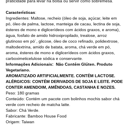
praticidade para levar na bolsa ou servir como sobremesa.
Características
:
Ingredientes: Maltose, recheio (óleo de soja, açúcar, leite em
pó, óleo de palma, lactose, manteiga de cacau, lectina de soja,
ésteres de mono e diglicerídeos com ácidos graxos, e aroma),
água, fosfato de amido hidroxipropilado, trealose, arroz
glutinoso em pó´, glicose, óleo de coco refinado, polidextrose,
maltodextrina, amido de batata, aroma, chá verde em pó,
aroma, ésteres de mono e diglicerídeos com ácidos graxos,
carboximeticelulose sódica e conservante.
Informações Adicionais: Não Contém Glúten. Produto
Vegetariano.
AROMATIZADO ARTIFICIALMENTE. CONTÉM LACTOSE.
ALÉRGICOS: CONTÉM DERIVADOS DE SOJA E LEITE. PODE
CONTER AMENDOIM, AMÊNDOAS, CASTANHA E NOZES.
Peso: 180 gramas
Conteúdo: Contém um pacote com bolinhos mochis sabor chá
verde com recheio de matcha latte.
Sabor: Chá Verde.
Fabricante: Bamboo House Food
Origem: Taiwan