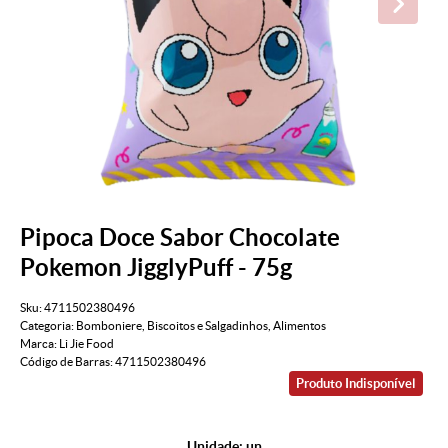
Pipoca Doce Sabor Chocolate
Pokemon JigglyPuff - 75g
Sku:
4711502380496
Categoria:
Bomboniere
,
Biscoitos e Salgadinhos
,
Alimentos
Marca:
Li Jie Food
Código de Barras:
4711502380496
Produto Indisponível
Unidade: un