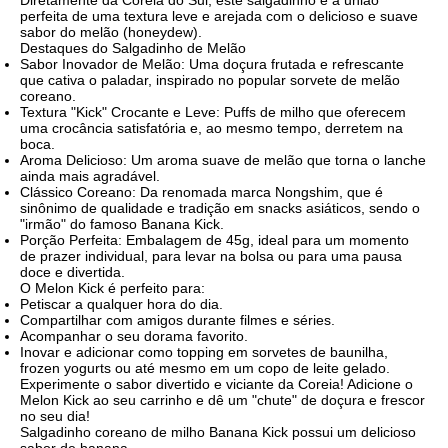
Diretamente da Coreia do Sul, este salgadinho é a união
perfeita de uma textura leve e arejada com o delicioso e suave
sabor do melão (honeydew).
Destaques do Salgadinho de Melão
Sabor Inovador de Melão: Uma doçura frutada e refrescante
que cativa o paladar, inspirado no popular sorvete de melão
coreano.
Textura "Kick" Crocante e Leve: Puffs de milho que oferecem
uma crocância satisfatória e, ao mesmo tempo, derretem na
boca.
Aroma Delicioso: Um aroma suave de melão que torna o lanche
ainda mais agradável.
Clássico Coreano: Da renomada marca Nongshim, que é
sinônimo de qualidade e tradição em snacks asiáticos, sendo o
"irmão" do famoso Banana Kick.
Porção Perfeita: Embalagem de 45g, ideal para um momento
de prazer individual, para levar na bolsa ou para uma pausa
doce e divertida.
O Melon Kick é perfeito para:
Petiscar a qualquer hora do dia.
Compartilhar com amigos durante filmes e séries.
Acompanhar o seu dorama favorito.
Inovar e adicionar como topping em sorvetes de baunilha,
frozen yogurts ou até mesmo em um copo de leite gelado.
Experimente o sabor divertido e viciante da Coreia! Adicione o
Melon Kick ao seu carrinho e dê um "chute" de doçura e frescor
no seu dia!
Salgadinho coreano de milho Banana Kick possui um delicioso