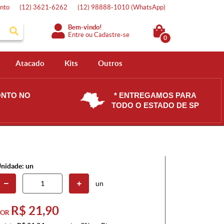
nto
(12)
3621-6262
(12)
98888-1010
(WhatsApp)
Bem-vindo!
Entre
ou
Cadastre-se
0
Atacado
Kits
Outros
ONTO NO
* ENTREGAMOS PARA
TODO O ESTADO DE SP
nidade: un
un
R$ 21,90
POR