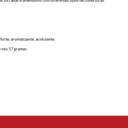
has torradas e amendoins com diferentes tipos de coberturas.
 forte, aromatizante, acidulante.
 mix 57 gramas.