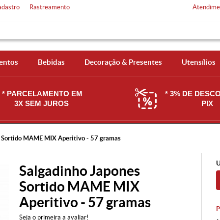
adastro
Rastreamento
Atendime
entos
Bebidas
Decoração & Presentes
Utensílios
* PARCELAMENTO EM
* 3% DE DESC
3X SEM JUROS
PIX
 Sortido MAME MIX Aperitivo - 57 gramas
U
Salgadinho Japones
Sortido MAME MIX
Aperitivo - 57 gramas
Seja o primeira a avaliar!