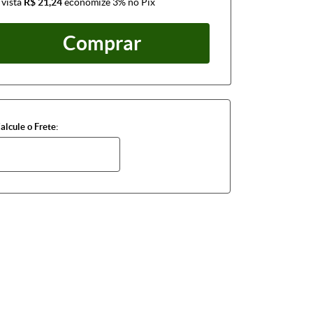
 vista
R$ 21,24
economize
3%
no Pix
Comprar
alcule o Frete: