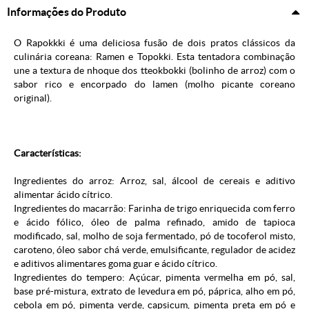
Informações do Produto
O Rapokkki é uma deliciosa fusão de dois pratos clássicos da
culinária coreana: Ramen e Topokki. Esta tentadora combinação
une a textura de nhoque dos tteokbokki (bolinho de arroz) com o
sabor rico e encorpado do lamen (molho picante coreano
original).
Características:
Ingredientes do arroz: Arroz, sal, álcool de cereais e aditivo
alimentar ácido cítrico.
Ingredientes do macarrão: Farinha de trigo enriquecida com ferro
e ácido fólico, óleo de palma refinado, amido de tapioca
modificado, sal, molho de soja fermentado, pó de tocoferol misto,
caroteno, óleo sabor chá verde, emulsificante, regulador de acidez
e aditivos alimentares goma guar e ácido cítrico.
Ingredientes do tempero: Açúcar, pimenta vermelha em pó, sal,
base pré-mistura, extrato de levedura em pó, páprica, alho em pó,
cebola em pó, pimenta verde, capsicum, pimenta preta em pó e