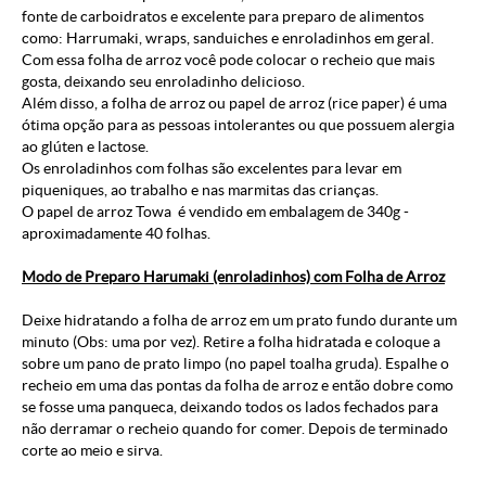
fonte de carboidratos e excelente para preparo de alimentos
como: Harrumaki, wraps, sanduiches e enroladinhos em geral.
Com essa folha de arroz você pode colocar o recheio que mais
gosta, deixando seu enroladinho delicioso.
Além disso, a folha de arroz ou papel de arroz (rice paper) é uma
ótima opção para as pessoas intolerantes ou que possuem alergia
ao glúten e lactose.
Os enroladinhos com folhas são excelentes para levar em
piqueniques, ao trabalho e nas marmitas das crianças.
O papel de arroz Towa é vendido em embalagem de 340g -
aproximadamente 40 folhas.
Modo de Preparo Harumaki (enroladinhos) com Folha de Arroz
Deixe hidratando a folha de arroz em um prato fundo durante um
minuto (Obs: uma por vez). Retire a folha hidratada e coloque a
sobre um pano de prato limpo (no papel toalha gruda). Espalhe o
recheio em uma das pontas da folha de arroz e então dobre como
se fosse uma panqueca, deixando todos os lados fechados para
não derramar o recheio quando for comer. Depois de terminado
corte ao meio e sirva.