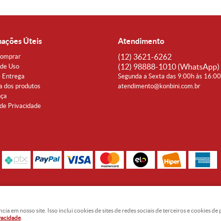
mações Úteis
Atendimento
(12)
3621-6262
omprar
(12)
98888-1010
(WhatsApp)
de Uso
e Entrega
Segunda a Sexta das 9:00h às 16:0
a dos produtos
atendimento@konbini.com.br
nça
 de Privacidade
Rua Coronel João Affonso, 342 Centro - Taubaté - SP CEP 12080-360
Noguti & Amaral Produtos Orientais LTDA - CNPJ: 15.427.609/0001-19
 em nosso site. Isso inclui cookies de sites de redes sociais de terceiros e cookies d
ivacidade
.