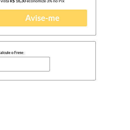
 vista
R$ 16,30
economize
3%
no Pix
Avise-me
alcule o Frete: