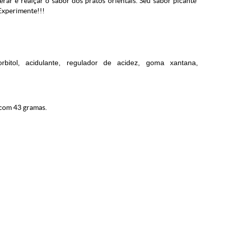
rar e realçar o sabor dos pratos orientais. Seu sabor picante
Experimente!!!
orbitol, acidulante, regulador de acidez, goma xantana,
com 43 gramas.