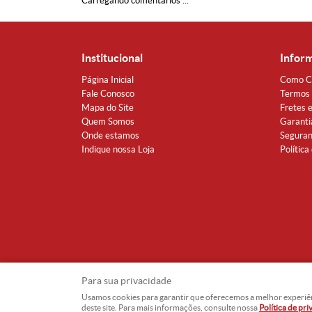
Carregando comentários ...
Institucional
Infor
Página Inicial
Como C
Fale Conosco
Termos 
Mapa do Site
Fretes 
Quem Somos
Garanti
Onde estamos
Segura
Indique nossa Loja
Política
Para sua privacidade
Usamos cookies para garantir que oferecemos a melhor experiência
deste site. Para mais informações, consulte nossa
Política de pr