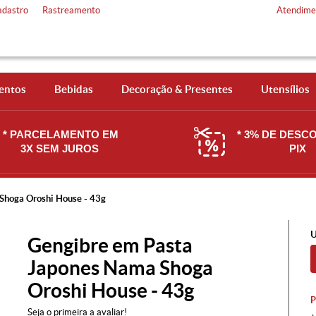
adastro
Rastreamento
Atendime
entos
Bebidas
Decoração & Presentes
Utensílios
* PARCELAMENTO EM
* 3% DE DESC
3X SEM JUROS
PIX
Shoga Oroshi House - 43g
U
Gengibre em Pasta
Japones Nama Shoga
Oroshi House - 43g
Seja o primeira a avaliar!