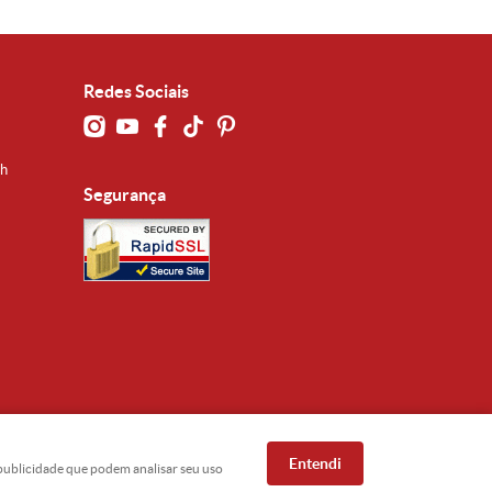
Redes Sociais
0h
Segurança
Entendi
e publicidade que podem analisar seu uso