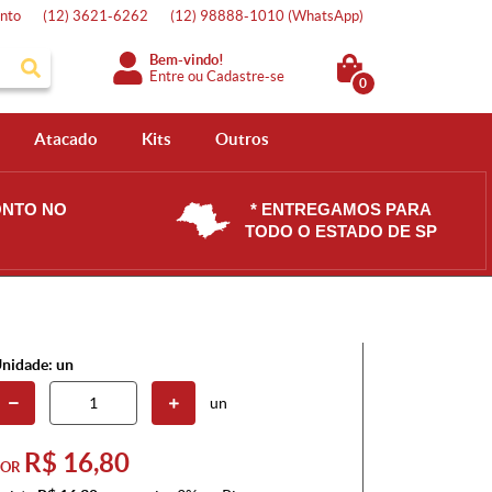
nto
(12)
3621-6262
(12)
98888-1010
(WhatsApp)
Bem-vindo!
Entre
ou
Cadastre-se
0
Atacado
Kits
Outros
ONTO NO
* ENTREGAMOS PARA
TODO O ESTADO DE SP
nidade: un
un
R$ 16,80
POR