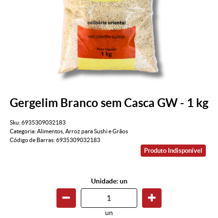
Gergelim Branco sem Casca GW - 1 kg
Sku:
6935309032183
Categoria:
Alimentos
,
Arroz para Sushi e Grãos
Código de Barras:
6935309032183
Produto Indisponível
Unidade: un
un