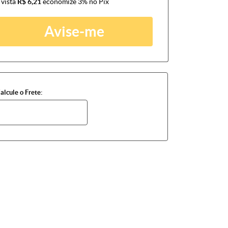
 vista
R$ 6,21
economize
3%
no Pix
Avise-me
alcule o Frete: