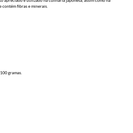
o apreciado e utilizado na culinária japonesa, assim como na
 contém fibras e minerais.
 100 gramas.