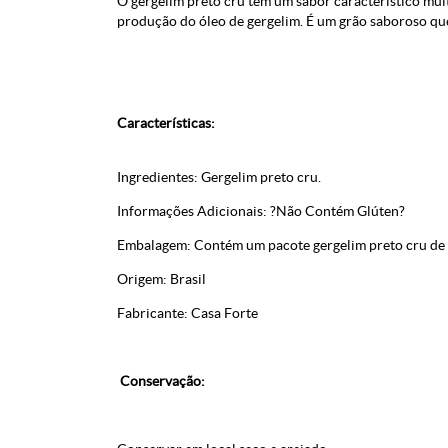
O gergelim preto cru tem um sabor característico muit
produção do óleo de gergelim. É um grão saboroso que
Características:
Ingredientes: Gergelim preto cru.
Informações Adicionais: ?Não Contém Glúten?
Embalagem: Contém um pacote gergelim preto cru de
Origem: Brasil
Fabricante: Casa Forte
Conservação: