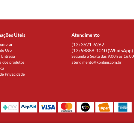
mações Úteis
Atendimento
(12)
3621-6262
omprar
(12)
98888-1010
(WhatsApp)
de Uso
e Entrega
Segunda a Sexta das 9:00h às 16:0
a dos produtos
atendimento@konbini.com.br
nça
 de Privacidade
Rua Coronel João Affonso, 342 Centro - Taubaté - SP CEP 12080-360