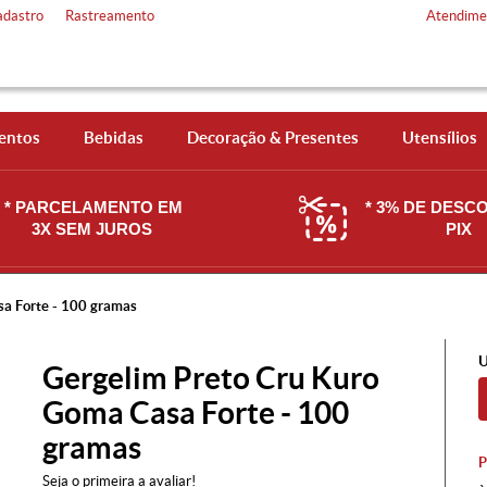
adastro
Rastreamento
Atendime
entos
Bebidas
Decoração & Presentes
Utensílios
* PARCELAMENTO EM
* 3% DE DESC
3X SEM JUROS
PIX
a Forte - 100 gramas
U
Gergelim Preto Cru Kuro
Goma Casa Forte - 100
gramas
Seja o primeira a avaliar!