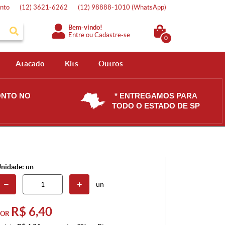
nto
(12)
3621-6262
(12)
98888-1010
(WhatsApp)
Bem-vindo!
Entre
ou
Cadastre-se
0
Atacado
Kits
Outros
ONTO NO
* ENTREGAMOS PARA
TODO O ESTADO DE SP
nidade: un
un
R$ 6,40
POR