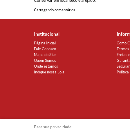
Conservar em local seco e arejado.
Carregando comentários ...
Institucional
Infor
Página Inicial
Como C
Fale Conosco
Termos 
Mapa do Site
Fretes 
Quem Somos
Garanti
Onde estamos
Segura
Indique nossa Loja
Política
Para sua privacidade